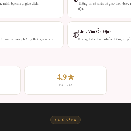
n, minh bạch mọi giao dịch.
Thông tin cá nhân và giao dịch được 
liệu.
Link Vào Ổn Định
🌐
T — đa dạng phương thức giao dịch.
Không lo bị chặn, nhiều đường truyề
4.9★
Đánh Giá
♠ GIỜ VÀNG