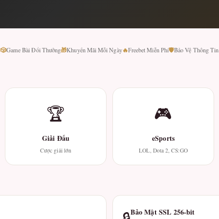
🎲
🎁
🔥
🛡
Game Bài Đổi Thưởng
Khuyến Mãi Mỗi Ngày
Freebet Miễn Phí
Bảo Vệ Thông Tin
🏆
🎮
Giải Đấu
eSports
Cược giải lớn
LOL, Dota 2, CS:GO
Bảo Mật SSL 256-bit
🔒