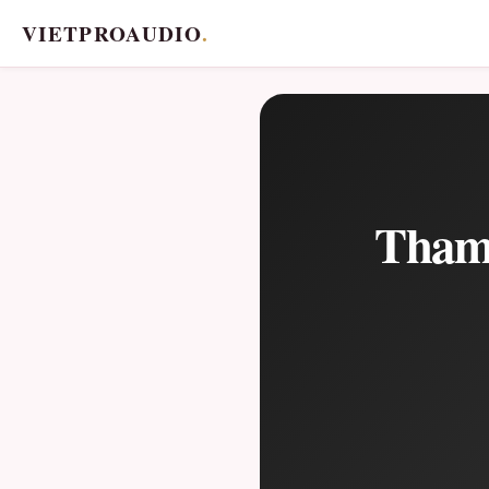
VIETPROAUDIO
.
Tham