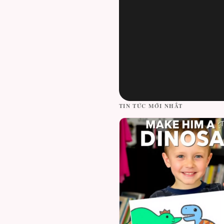
TIN TỨC MỚI NHẤT