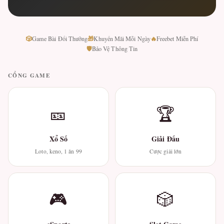
🎲
🎁
🔥
Game Bài Đổi Thưởng
Khuyến Mãi Mỗi Ngày
Freebet Miễn Phí
🛡
Bảo Vệ Thông Tin
CỔNG GAME
🎫
🏆
Xổ Số
Giải Đấu
Loto, keno, 1 ăn 99
Cược giải lớn
🎮
🎲