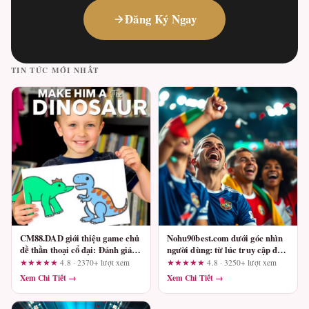
Đăng Ký Ngay
TIN TỨC MỚI NHẤT
CM88.DAD giới thiệu game chủ
Nohu90best.com dưới góc nhìn
đề thần thoại cổ đại: Đánh giá
người dùng: từ lúc truy cập đến
tổng quan dưới góc nhìn trải
khi cần hỗ trợ
★★★★★
4.8 · 2370+ lượt xem
★★★★★
4.8 · 3250+ lượt xem
nghiệm người dùng
Xem Chi Tiết →
Xem Chi Tiết →