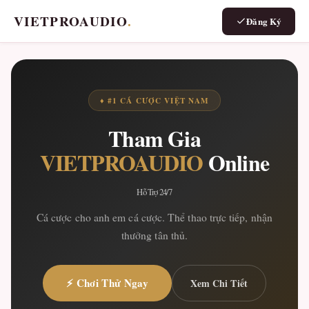
VIETPROAUDIO
.
Đăng Ký
♦ #1 CÁ CƯỢC VIỆT NAM
Tham Gia
VIETPROAUDIO
Online
Hỗ Trợ 24/7
Cá cược cho anh em cá cược. Thể thao trực tiếp, nhận
thưởng tân thủ.
⚡ Chơi Thử Ngay
Xem Chi Tiết