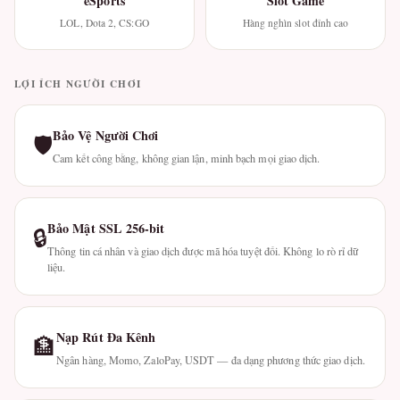
eSports
Slot Game
LOL, Dota 2, CS:GO
Hàng nghìn slot đỉnh cao
LỢI ÍCH NGƯỜI CHƠI
Bảo Vệ Người Chơi
🛡
Cam kết công bằng, không gian lận, minh bạch mọi giao dịch.
Bảo Mật SSL 256-bit
🔒
Thông tin cá nhân và giao dịch được mã hóa tuyệt đối. Không lo rò rỉ dữ
liệu.
Nạp Rút Đa Kênh
🏦
Ngân hàng, Momo, ZaloPay, USDT — đa dạng phương thức giao dịch.