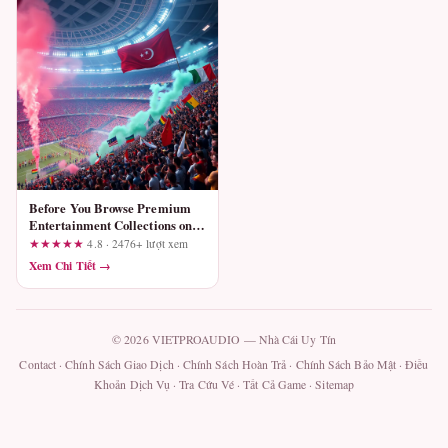
Before You Browse Premium
Entertainment Collections on
8kbet-co.com: A Verification-
★★★★★
4.8 · 2476+ lượt xem
First Review
Xem Chi Tiết →
© 2026 VIETPROAUDIO — Nhà Cái Uy Tín
Contact
·
Chính Sách Giao Dịch
·
Chính Sách Hoàn Trả
·
Chính Sách Bảo Mật
·
Điều
Khoản Dịch Vụ
·
Tra Cứu Vé
·
Tất Cả Game
·
Sitemap