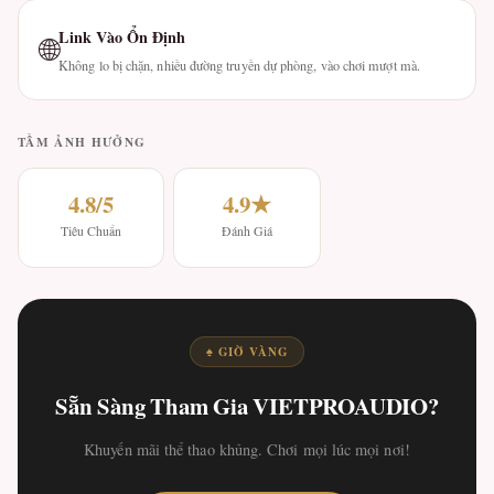
Link Vào Ổn Định
🌐
Không lo bị chặn, nhiều đường truyền dự phòng, vào chơi mượt mà.
TẦM ẢNH HƯỞNG
4.8/5
4.9★
Tiêu Chuẩn
Đánh Giá
♠ GIỜ VÀNG
Sẵn Sàng Tham Gia VIETPROAUDIO?
Khuyến mãi thể thao khủng. Chơi mọi lúc mọi nơi!