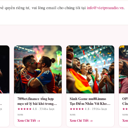
về quyền riêng tư, vui lòng email cho chúng tôi tại
info@vietproaudio.vn
.
789bet.finance tổng hợp
Sảnh Game mu88.immo
OPE
mẹo xử lý bài khó trong
Tạo Điểm Nhấn Với Kho
Cầu
các ván Poker hấp dẫn
Game Đa Dạng
Quy
ợt
★★★★★
4.8 · 3346+ lượt
★★★★★
4.8 · 1916+ lượt
★
Lớ
xem
xem
xem
Xem Chi Tiết →
Xem Chi Tiết →
Xem