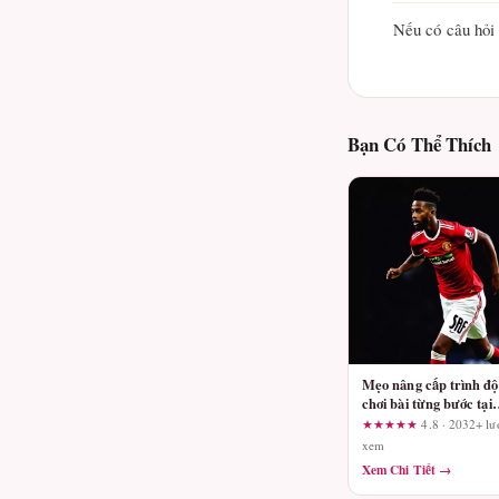
Nếu có câu hỏi 
Bạn Có Thể Thích
Mẹo nâng cấp trình độ
chơi bài từng bước tại
sảnh cược đẳng cấp
★★★★★
4.8 · 2032+ lư
xem
Xem Chi Tiết →