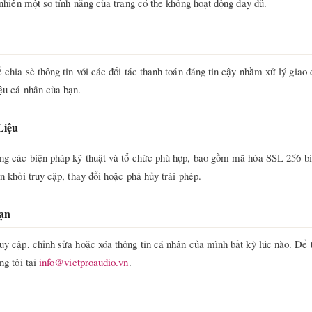
y nhiên một số tính năng của trang có thể không hoạt động đầy đủ.
ể chia sẻ thông tin với các đối tác thanh toán đáng tin cậy nhằm xử lý giao 
ệu cá nhân của bạn.
Liệu
ng các biện pháp kỹ thuật và tổ chức phù hợp, bao gồm mã hóa SSL 256-bi
n khỏi truy cập, thay đổi hoặc phá hủy trái phép.
ạn
uy cập, chỉnh sửa hoặc xóa thông tin cá nhân của mình bất kỳ lúc nào. Để 
ng tôi tại
info@vietproaudio.vn
.