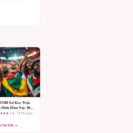
N88 Soi Kèo Trận
 Đinh Hôm Nay: Bí
ết Chốt Kèo Thắng
★★★★
4.8 · 2555+ lượt
n
 Chi Tiết →