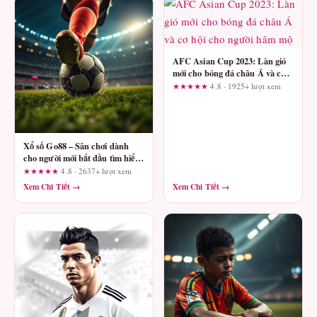
AFC Asian Cup 2023: Làn gió
mới cho bóng đá châu Á và cơ
hội cho người hâm mộ
★★★★★
4.8 · 1925+ lượt xem
Xổ số Go88 – Sân chơi dành
cho người mới bắt đầu tìm hiểu
nhà cái
★★★★★
4.8 · 2637+ lượt xem
Xem Chi Tiết →
Xem Chi Tiết →