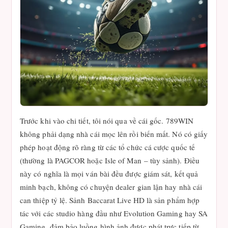
Trước khi vào chi tiết, tôi nói qua về cái gốc. 789WIN
không phải dạng nhà cái mọc lên rồi biến mất. Nó có giấy
phép hoạt động rõ ràng từ các tổ chức cá cược quốc tế
(thường là PAGCOR hoặc Isle of Man – tùy sảnh). Điều
này có nghĩa là mọi ván bài đều được giám sát, kết quả
minh bạch, không có chuyện dealer gian lận hay nhà cái
can thiệp tỷ lệ. Sảnh Baccarat Live HD là sản phẩm hợp
tác với các studio hàng đầu như Evolution Gaming hay SA
Gaming, đảm bảo luồng hình ảnh được phát trực tiếp từ