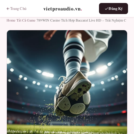
vietproaudio.vn
.
Trang Chủ
Đăng Ký
Home
›
Tất Cả Game
›
789WIN Casino Tích Hợp Baccarat Live HD – Trải Nghiệm C