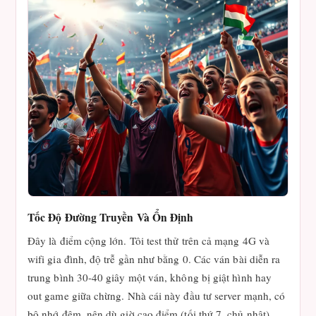
Tốc Độ Đường Truyền Và Ổn Định
Đây là điểm cộng lớn. Tôi test thử trên cả mạng 4G và
wifi gia đình, độ trễ gần như bằng 0. Các ván bài diễn ra
trung bình 30-40 giây một ván, không bị giật hình hay
out game giữa chừng. Nhà cái này đầu tư server mạnh, có
bộ nhớ đệm, nên dù giờ cao điểm (tối thứ 7, chủ nhật)