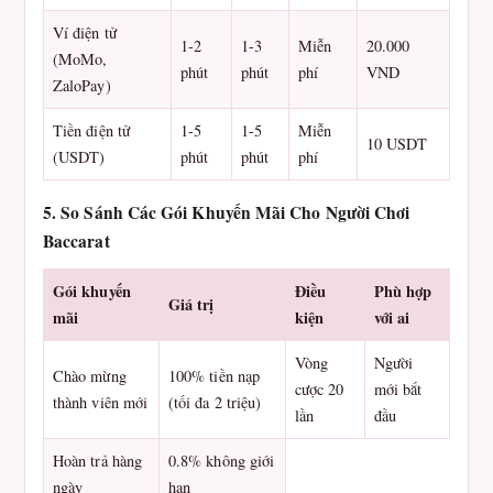
Ví điện tử
1-2
1-3
Miễn
20.000
(MoMo,
phút
phút
phí
VND
ZaloPay)
Tiền điện tử
1-5
1-5
Miễn
10 USDT
(USDT)
phút
phút
phí
5. So Sánh Các Gói Khuyến Mãi Cho Người Chơi
Baccarat
Gói khuyến
Điều
Phù hợp
Giá trị
mãi
kiện
với ai
Vòng
Người
Chào mừng
100% tiền nạp
cược 20
mới bắt
thành viên mới
(tối đa 2 triệu)
lần
đầu
Hoàn trả hàng
0.8% không giới
ngày
hạn