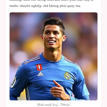
studio chuyên nghiệp chứ không phải quay tua.
Hình minh hoạ: 789win