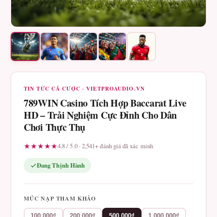
TIN TỨC CÁ CƯỢC · VIETPROAUDIO.VN
789WIN Casino Tích Hợp Baccarat Live
HD – Trải Nghiệm Cực Đỉnh Cho Dân
Chơi Thực Thụ
★★★★★
4.8 / 5.0 · 2,541+ đánh giá đã xác minh
Đang Thịnh Hành
MỨC NẠP THAM KHẢO
100.000₫
200.000₫
500.000₫
1.000.000₫