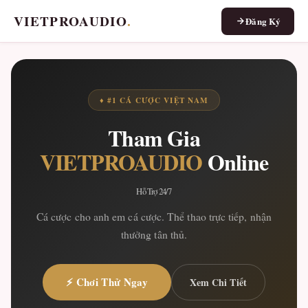
VIETPROAUDIO
.
Đăng Ký
♦ #1 CÁ CƯỢC VIỆT NAM
Tham Gia
VIETPROAUDIO
Online
Hỗ Trợ 24/7
Cá cược cho anh em cá cược. Thể thao trực tiếp, nhận
thưởng tân thủ.
⚡ Chơi Thử Ngay
Xem Chi Tiết