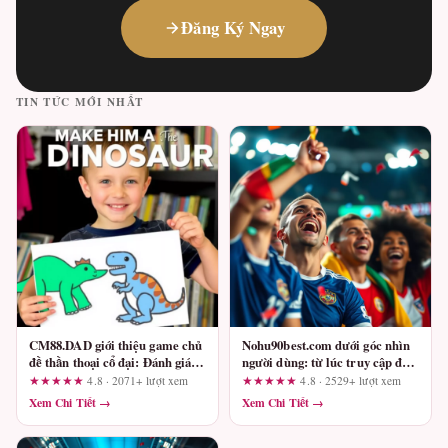
Đăng Ký Ngay
TIN TỨC MỚI NHẤT
CM88.DAD giới thiệu game chủ
Nohu90best.com dưới góc nhìn
đề thần thoại cổ đại: Đánh giá
người dùng: từ lúc truy cập đến
tổng quan dưới góc nhìn trải
khi cần hỗ trợ
★★★★★
4.8 · 2071+ lượt xem
★★★★★
4.8 · 2529+ lượt xem
nghiệm người dùng
Xem Chi Tiết →
Xem Chi Tiết →