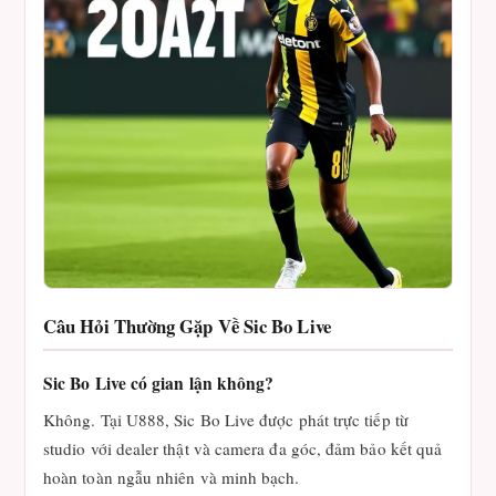
Câu Hỏi Thường Gặp Về Sic Bo Live
Sic Bo Live có gian lận không?
Không. Tại U888, Sic Bo Live được phát trực tiếp từ
studio với dealer thật và camera đa góc, đảm bảo kết quả
hoàn toàn ngẫu nhiên và minh bạch.