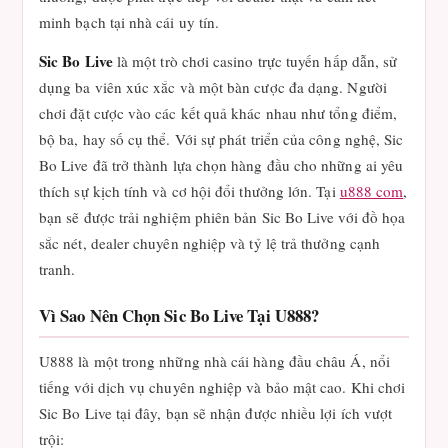
minh bạch tại nhà cái uy tín.
Sic Bo Live
là một trò chơi casino trực tuyến hấp dẫn, sử
dụng ba viên xúc xắc và một bàn cược đa dạng. Người
chơi đặt cược vào các kết quả khác nhau như tổng điểm,
bộ ba, hay số cụ thể. Với sự phát triển của công nghệ, Sic
Bo Live đã trở thành lựa chọn hàng đầu cho những ai yêu
thích sự kịch tính và cơ hội đổi thưởng lớn. Tại
u888 com
,
bạn sẽ được trải nghiệm phiên bản Sic Bo Live với đồ họa
sắc nét, dealer chuyên nghiệp và tỷ lệ trả thưởng cạnh
tranh.
Vì Sao Nên Chọn Sic Bo Live Tại U888?
U888 là một trong những nhà cái hàng đầu châu Á, nổi
tiếng với dịch vụ chuyên nghiệp và bảo mật cao. Khi chơi
Sic Bo Live tại đây, bạn sẽ nhận được nhiều lợi ích vượt
trội: