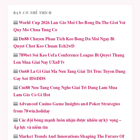
BẠN CÓ THỂ THÍCH
World Cup 2026 Lan Gio Moi Cho Bong Da The Gioi Voi
🎰
Quy Mo Chua Tung Co
Dn88 Chuyen Phan Tich Keo Bong Da Moi Ngay Bi
🎰
Quyet Chot Keo Chuan Ech2wD
789bet Soi Keo Uefa Conference League Bi Quyet Thang
🎰
Lon Mua Giai Nay UXnFfv
On68 La Gi Giai Ma Nen Tang Giai Tri Truc Tuyen Dang
🎰
Gay Sot HStDDS
Cm88 Nen Tang Cong Nghe Giai Tri Dang Lam Mua
🎰
Lam Gio Co Gi Hot
Advanced Casino Game Insights and Poker Strategies
🎰
from 78win.holiday
Các đội bóng mạnh luôn nhận được nhiều sự kỳ vọng –
🎰
Áp lực và niềm tin
Market Trends And Innovations Shaping The Future Of
🎰