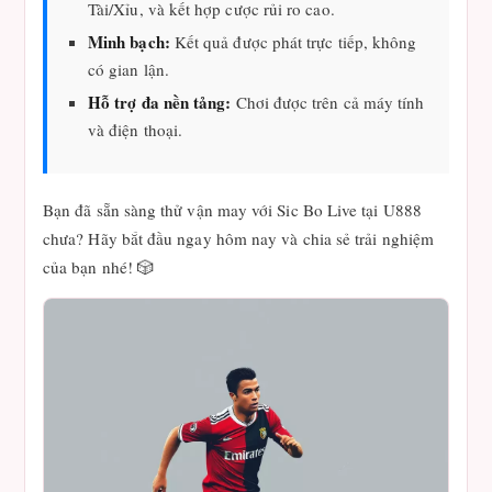
Tài/Xỉu, và kết hợp cược rủi ro cao.
Minh bạch:
Kết quả được phát trực tiếp, không
có gian lận.
Hỗ trợ đa nền tảng:
Chơi được trên cả máy tính
và điện thoại.
Bạn đã sẵn sàng thử vận may với Sic Bo Live tại U888
chưa? Hãy bắt đầu ngay hôm nay và chia sẻ trải nghiệm
của bạn nhé! 🎲