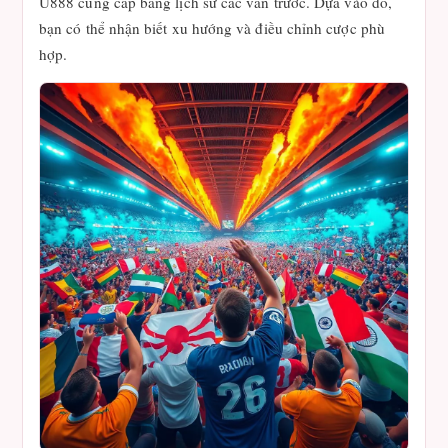
U888 cung cấp bảng lịch sử các ván trước. Dựa vào đó,
bạn có thể nhận biết xu hướng và điều chỉnh cược phù
hợp.