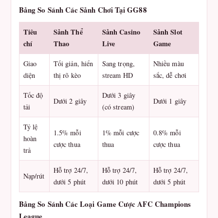
Bảng So Sánh Các Sảnh Chơi Tại GG88
Tiêu
Sảnh Thể
Sảnh Casino
Sảnh Slot
chí
Thao
Live
Game
Giao
Tối giản, hiển
Sang trọng,
Nhiều màu
diện
thị rõ kèo
stream HD
sắc, dễ chơi
Tốc độ
Dưới 3 giây
Dưới 2 giây
Dưới 1 giây
tải
(có stream)
Tỷ lệ
1.5% mỗi
1% mỗi cược
0.8% mỗi
hoàn
cược thua
thua
cược thua
trả
Hỗ trợ 24/7,
Hỗ trợ 24/7,
Hỗ trợ 24/7,
Nạp/rút
dưới 5 phút
dưới 10 phút
dưới 5 phút
Bảng So Sánh Các Loại Game Cược AFC Champions
League