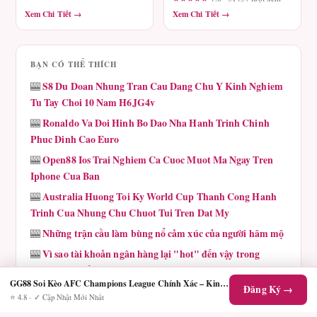
Xem Chi Tiết →
Xem Chi Tiết →
BẠN CÓ THỂ THÍCH
S8 Du Doan Nhung Tran Cau Dang Chu Y Kinh Nghiem
🎰
Tu Tay Choi 10 Nam H6JG4v
Ronaldo Va Doi Hinh Bo Dao Nha Hanh Trinh Chinh
🎰
Phuc Dinh Cao Euro
Open88 Ios Trai Nghiem Ca Cuoc Muot Ma Ngay Tren
🎰
Iphone Cua Ban
Australia Huong Toi Ky World Cup Thanh Cong Hanh
🎰
Trinh Cua Nhung Chu Chuot Tui Tren Dat My
Những trận cầu làm bùng nổ cảm xúc của người hâm mộ
🎰
Vì sao tài khoản ngân hàng lại "hot" đến vậy trong
🎰
những ngày gần đây?
GG88 Soi Kèo AFC Champions League Chính Xác – Kinh Nghiệm Từ Tay Chơi Lão Làng
Đăng Ký →
Open88 Leads The Way In Reshaping Online Gaming
🎰
⭐ 4.8 · ✓ Cập Nhật Mới Nhất
Trends And Engagement