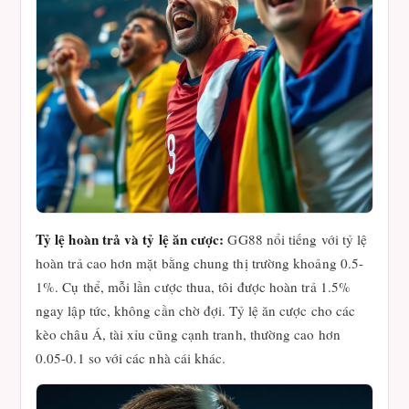
Tỷ lệ hoàn trả và tỷ lệ ăn cược:
GG88 nổi tiếng với tỷ lệ
hoàn trả cao hơn mặt bằng chung thị trường khoảng 0.5-
1%. Cụ thể, mỗi lần cược thua, tôi được hoàn trả 1.5%
ngay lập tức, không cần chờ đợi. Tỷ lệ ăn cược cho các
kèo châu Á, tài xỉu cũng cạnh tranh, thường cao hơn
0.05-0.1 so với các nhà cái khác.