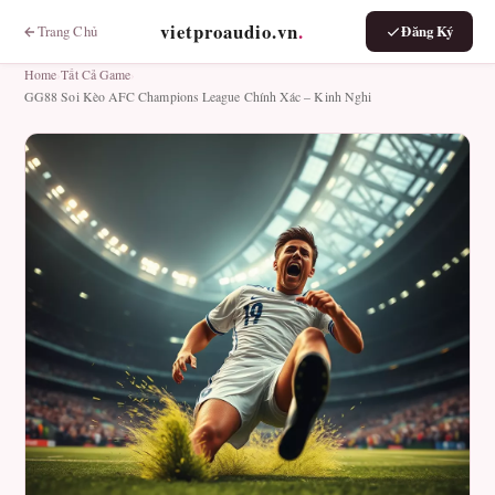
vietproaudio.vn
.
Trang Chủ
Đăng Ký
Home
›
Tất Cả Game
›
GG88 Soi Kèo AFC Champions League Chính Xác – Kinh Nghi