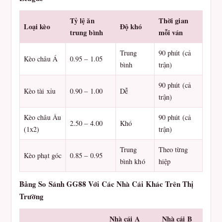
Tỷ lệ ăn
Thời gian
Loại kèo
Độ khó
trung bình
mỗi ván
Trung
90 phút (cả
Kèo châu Á
0.95 – 1.05
bình
trận)
90 phút (cả
Kèo tài xỉu
0.90 – 1.00
Dễ
trận)
Kèo châu Âu
90 phút (cả
2.50 – 4.00
Khó
(1x2)
trận)
Trung
Theo từng
Kèo phạt góc
0.85 – 0.95
bình khó
hiệp
Bảng So Sánh GG88 Với Các Nhà Cái Khác Trên Thị
Trường
Nhà cái A
Nhà cái B