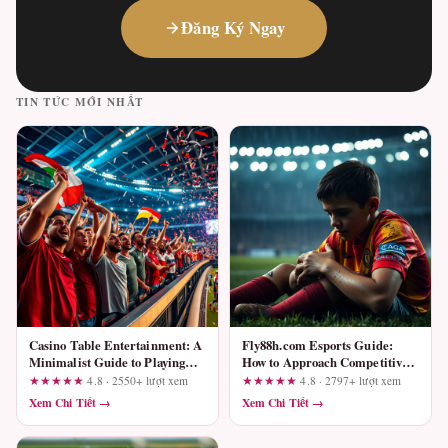
Đăng Ký Ngay
TIN TỨC MỚI NHẤT
Casino Table Entertainment: A
Fly88h.com Esports Guide:
Minimalist Guide to Playing
How to Approach Competitive
Smart from the QH88 Builders
Gaming Action
★★★★★
4.8 · 2550+ lượt xem
★★★★★
4.8 · 2797+ lượt xem
Guide
Xem Chi Tiết →
Xem Chi Tiết →