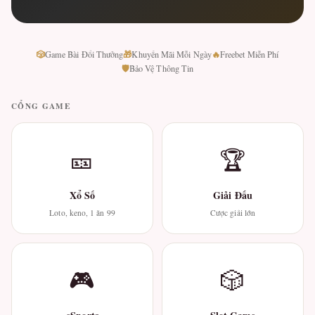
🎲
🎁
🔥
Game Bài Đổi Thưởng
Khuyến Mãi Mỗi Ngày
Freebet Miễn Phí
🛡
Bảo Vệ Thông Tin
CỔNG GAME
🎫
🏆
Xổ Số
Giải Đấu
Loto, keno, 1 ăn 99
Cược giải lớn
🎮
🎲