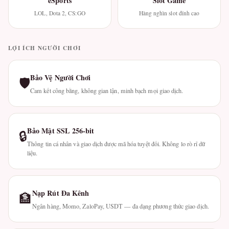
eSports
Slot Game
LOL, Dota 2, CS:GO
Hàng nghìn slot đỉnh cao
LỢI ÍCH NGƯỜI CHƠI
Bảo Vệ Người Chơi
🛡
Cam kết công bằng, không gian lận, minh bạch mọi giao dịch.
Bảo Mật SSL 256-bit
🔒
Thông tin cá nhân và giao dịch được mã hóa tuyệt đối. Không lo rò rỉ dữ
liệu.
Nạp Rút Đa Kênh
🏦
Ngân hàng, Momo, ZaloPay, USDT — đa dạng phương thức giao dịch.