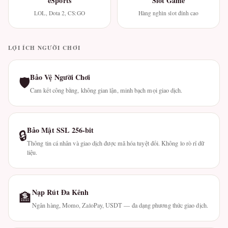
eSports
Slot Game
LOL, Dota 2, CS:GO
Hàng nghìn slot đỉnh cao
LỢI ÍCH NGƯỜI CHƠI
Bảo Vệ Người Chơi
🛡
Cam kết công bằng, không gian lận, minh bạch mọi giao dịch.
Bảo Mật SSL 256-bit
🔒
Thông tin cá nhân và giao dịch được mã hóa tuyệt đối. Không lo rò rỉ dữ
liệu.
Nạp Rút Đa Kênh
🏦
Ngân hàng, Momo, ZaloPay, USDT — đa dạng phương thức giao dịch.