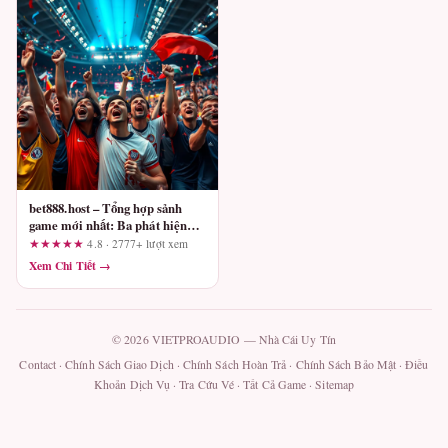
bet888.host – Tổng hợp sảnh
game mới nhất: Ba phát hiện
quan trọng trước khi đặt cược
★★★★★
4.8 · 2777+ lượt xem
Xem Chi Tiết →
© 2026 VIETPROAUDIO — Nhà Cái Uy Tín
Contact
·
Chính Sách Giao Dịch
·
Chính Sách Hoàn Trả
·
Chính Sách Bảo Mật
·
Điều
Khoản Dịch Vụ
·
Tra Cứu Vé
·
Tất Cả Game
·
Sitemap