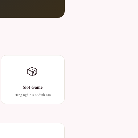
🎲
Slot Game
Hàng nghìn slot đỉnh cao