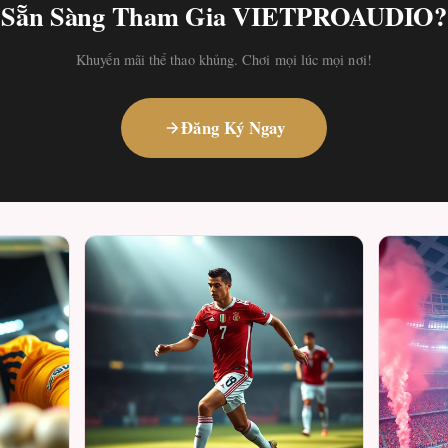
Sẵn Sàng Tham Gia VIETPROAUDIO?
Khuyến mãi thể thao khủng. Chơi mọi lúc mọi nơi!
Đăng Ký Ngay