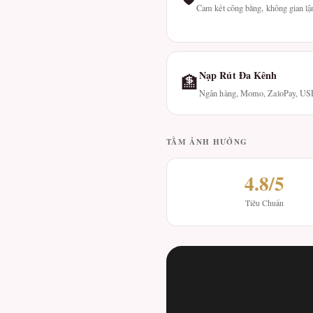
Cam kết công bằng, không gian lậ
Nạp Rút Đa Kênh
🏦
Ngân hàng, Momo, ZaloPay, USD
TẦM ẢNH HƯỞNG
4.8/5
Tiêu Chuẩn