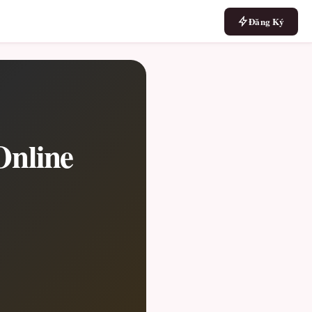
Đăng Ký
nline