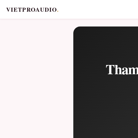
VIETPROAUDIO
.
Tham