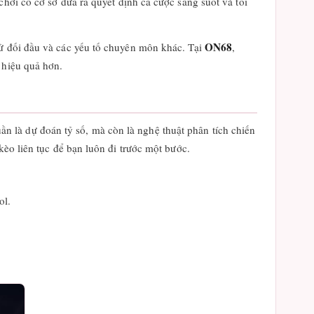
 chơi có cơ sở đưa ra quyết định cá cược sáng suốt và tối
ON68
 sử đối đầu và các yếu tố chuyên môn khác. Tại
,
 hiệu quả hơn.
n là dự đoán tỷ số, mà còn là nghệ thuật phân tích chiến
kèo liên tục để bạn luôn đi trước một bước.
ol.