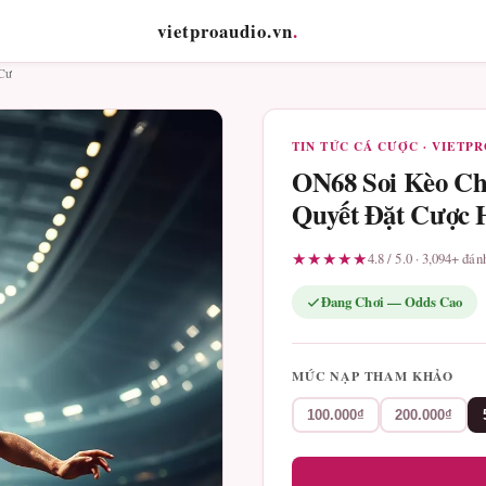
vietproaudio.vn
.
 Cư
TIN TỨC CÁ CƯỢC · VIETP
ON68 Soi Kèo Ch
Quyết Đặt Cược 
★★★★★
4.8 / 5.0 · 3,094+ đá
Đang Chơi — Odds Cao
MỨC NẠP THAM KHẢO
100.000₫
200.000₫