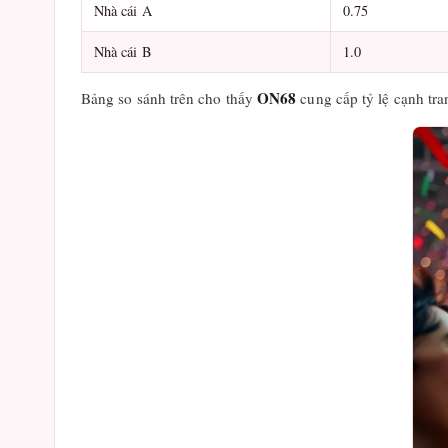
Nhà cái A
0.75
Nhà cái B
1.0
ON68
Bảng so sánh trên cho thấy
cung cấp tỷ lệ cạnh tra