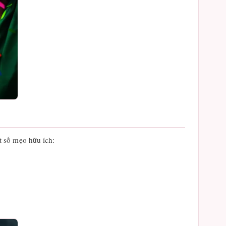
t số mẹo hữu ích: