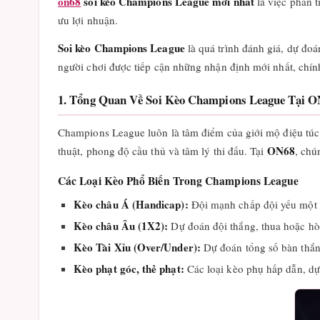
on68
soi kèo Champions League mới nhất
là việc phân t
ưu lợi nhuận.
Soi kèo Champions League
là quá trình đánh giá, dự đoá
người chơi được tiếp cận những nhận định mới nhất, chính
1. Tổng Quan Về Soi Kèo Champions League Tại 
Champions League luôn là tâm điểm của giới mộ điệu túc
ON68
thuật, phong độ cầu thủ và tâm lý thi đấu. Tại
, chú
Các Loại Kèo Phổ Biến Trong Champions League
Kèo châu Á (Handicap):
Đội mạnh chấp đội yếu một tỷ
Kèo châu Âu (1X2):
Dự đoán đội thắng, thua hoặc hòa
Kèo Tài Xỉu (Over/Under):
Dự đoán tổng số bàn thắng
Kèo phạt góc, thẻ phạt:
Các loại kèo phụ hấp dẫn, dựa