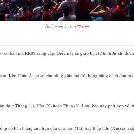
Hình minh hoạ:
rr88.com
kèo cơ bản mà RR88 cung cấp. Điều này sẽ giúp bạn tự tin hơn khi đưa 
 Nam. Kèo Châu Á tạo sự cân bằng giữa hai đội bóng bằng cách đưa ra t
ận đấu: Thắng (1), Hòa (X) hoặc Thua (2). Loại kèo này phù hợp với n
ng số bàn thắng của trận đấu cao hơn (Tài) hay thấp hơn (Xỉu) con số