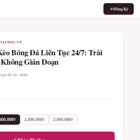
Đăng Ký
ROAUDIO.VN
èo Bóng Đá Liên Tục 24/7: Trải
 Không Gián Đoạn
nh giá đã xác minh
500.000₫
1.000.000₫
2.000.000₫