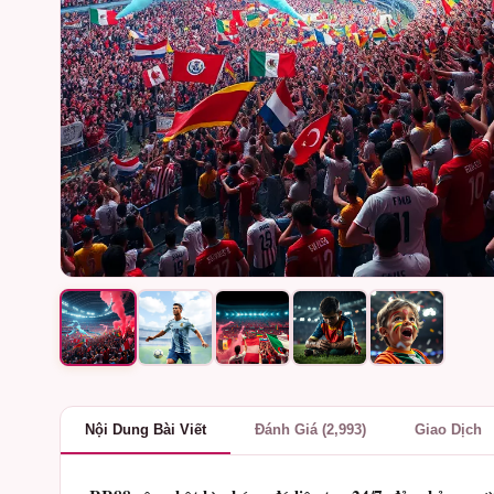
Nội Dung Bài Viết
Đánh Giá (2,993)
Giao Dịch