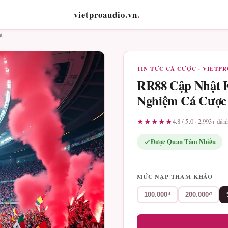
vietproaudio.vn
.
á
TIN TỨC CÁ CƯỢC · VIETP
RR88 Cập Nhật K
Nghiệm Cá Cược
★★★★★
4.8 / 5.0 · 2,993+ đá
Được Quan Tâm Nhiều
MỨC NẠP THAM KHẢO
100.000₫
200.000₫