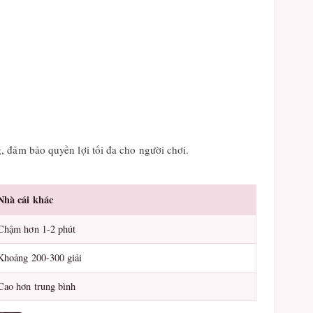
, đảm bảo quyền lợi tối đa cho người chơi.
Nhà cái khác
Chậm hơn 1-2 phút
Khoảng 200-300 giải
Cao hơn trung bình