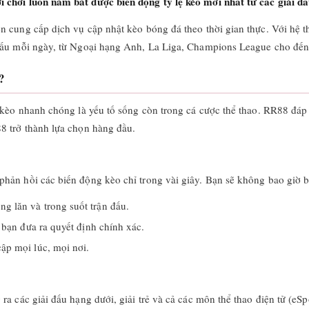
chơi luôn nắm bắt được biến động tỷ lệ kèo mới nhất từ các giải đấu
ên cung cấp dịch vụ cập nhật kèo bóng đá theo thời gian thực. Với 
đấu mỗi ngày, từ Ngoại hạng Anh, La Liga, Champions League cho đến 
?
 kèo nhanh chóng là yếu tố sống còn trong cá cược thể thao. RR88 đáp
8 trở thành lựa chọn hàng đầu.
ản hồi các biến động kèo chỉ trong vài giây. Bạn sẽ không bao giờ bỏ
ng lăn và trong suốt trận đấu.
 bạn đưa ra quyết định chính xác.
ập mọi lúc, mọi nơi.
ra các giải đấu hạng dưới, giải trẻ và cả các môn thể thao điện tử (e