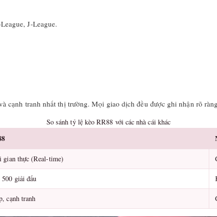
-League, J-League.
 cạnh tranh nhất thị trường. Mọi giao dịch đều được ghi nhận rõ ràng
So sánh tỷ lệ kèo RR88 với các nhà cái khác
88
 gian thực (Real-time)
 500 giải đấu
p, cạnh tranh