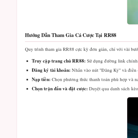
Hướng Dẫn Tham Gia Cá Cược Tại RR88
Quy trình tham gia RR88 cực kỳ đơn giản, chỉ với vài bước
Truy cập trang chủ RR88:
Sử dụng đường link chính 
Đăng ký tài khoản:
Nhấn vào nút "Đăng Ký" và điền đ
Nạp tiền:
Chọn phương thức thanh toán phù hợp và nạp
Chọn trận đấu và đặt cược:
Duyệt qua danh sách kèo,