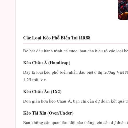
Các Loại Kèo Phổ Biến Tại RR88
Để bắt đầu hành trình cá cược, bạn cần hiểu rõ các loại 
Kèo Châu Á (Handicap)
Đây là loại kèo phổ biến nhất, đặc biệt ở thị trường Việt
1.25 trái, v.v.
Kèo Châu Âu (1X2)
Đơn giản hơn kèo Châu Á, bạn chỉ cần dự đoán kết quả tr
Kèo Tài Xỉu (Over/Under)
Bạn không cần quan tâm đội nào thắng, chỉ cần dự đoán tổ