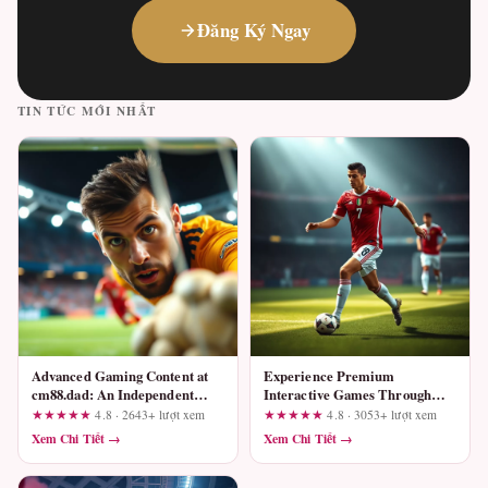
Đăng Ký Ngay
TIN TỨC MỚI NHẤT
Advanced Gaming Content at
Experience Premium
cm88.dad: An Independent
Interactive Games Through
Review of What Matters
nohu90best.com: A Touchpoint-
★★★★★
4.8 · 2643+ lượt xem
★★★★★
4.8 · 3053+ lượt xem
by-Touchpoint Review
Xem Chi Tiết →
Xem Chi Tiết →