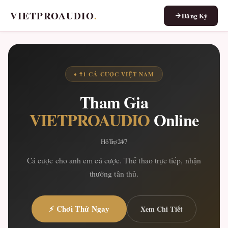
VIETPROAUDIO
.
Đăng Ký
♦ #1 CÁ CƯỢC VIỆT NAM
Tham Gia
VIETPROAUDIO
Online
Hỗ Trợ 24/7
Cá cược cho anh em cá cược. Thể thao trực tiếp, nhận
thưởng tân thủ.
⚡ Chơi Thử Ngay
Xem Chi Tiết