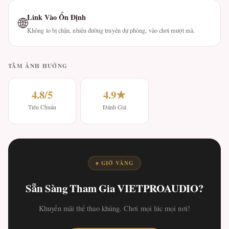
Link Vào Ổn Định
🌐
Không lo bị chặn, nhiều đường truyền dự phòng, vào chơi mượt mà.
TẦM ẢNH HƯỞNG
4.8/5
4.9★
Tiêu Chuẩn
Đánh Giá
♠ GIỜ VÀNG
Sẵn Sàng Tham Gia VIETPROAUDIO?
Khuyến mãi thể thao khủng. Chơi mọi lúc mọi nơi!