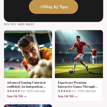
Đăng Ký Ngay
TIN TỨC MỚI NHẤT
Advanced Gaming Content at
Experience Premium
cm88.dad: An Independent
Interactive Games Through
Review of What Matters
nohu90best.com: A Touchpoint-
★★★★★
4.8 · 3039+ lượt xem
★★★★★
4.8 · 1929+ lượt xem
by-Touchpoint Review
Xem Chi Tiết →
Xem Chi Tiết →