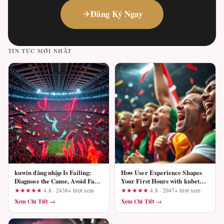
Đăng Ký Ngay
TIN TỨC MỚI NHẤT
kuwin đăng nhập Is Failing:
How User Experience Shapes
Diagnose the Cause, Avoid Fake
Your First Hours with kubet
Links, and Protect the Account
nhà cái
★★★★★
4.8 · 2438+ lượt xem
★★★★★
4.8 · 2047+ lượt xem
Xem Chi Tiết →
Xem Chi Tiết →