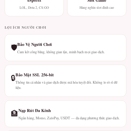
eSports
Slot Game
LOL, Dota 2, CS:GO
Hàng nghìn slot đỉnh cao
LỢI ÍCH NGƯỜI CHƠI
Bảo Vệ Người Chơi
🛡
Cam kết công bằng, không gian lận, minh bạch mọi giao dịch.
Bảo Mật SSL 256-bit
🔒
Thông tin cá nhân và giao dịch được mã hóa tuyệt đối. Không lo rò rỉ dữ
liệu.
Nạp Rút Đa Kênh
🏦
Ngân hàng, Momo, ZaloPay, USDT — đa dạng phương thức giao dịch.