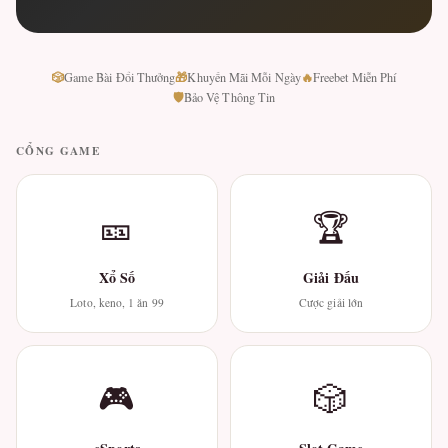
🎲
🎁
🔥
Game Bài Đổi Thưởng
Khuyến Mãi Mỗi Ngày
Freebet Miễn Phí
🛡
Bảo Vệ Thông Tin
CỔNG GAME
🎫
🏆
Xổ Số
Giải Đấu
Loto, keno, 1 ăn 99
Cược giải lớn
🎮
🎲