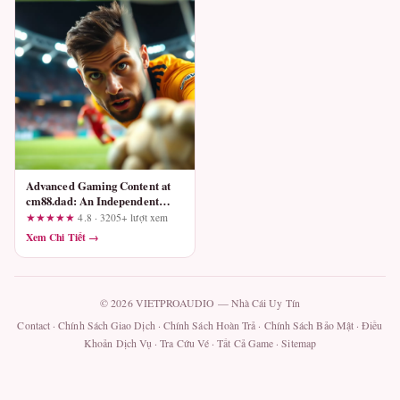
Advanced Gaming Content at
cm88.dad: An Independent
Review of What Matters
★★★★★
4.8 · 3205+ lượt xem
Xem Chi Tiết →
© 2026 VIETPROAUDIO — Nhà Cái Uy Tín
Contact
·
Chính Sách Giao Dịch
·
Chính Sách Hoàn Trả
·
Chính Sách Bảo Mật
·
Điều
Khoản Dịch Vụ
·
Tra Cứu Vé
·
Tất Cả Game
·
Sitemap