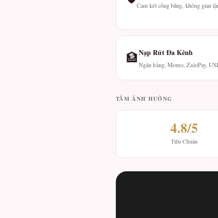
Cam kết công bằng, không gian lậ
Nạp Rút Đa Kênh
🏦
Ngân hàng, Momo, ZaloPay, USD
TẦM ẢNH HƯỞNG
4.8/5
Tiêu Chuẩn