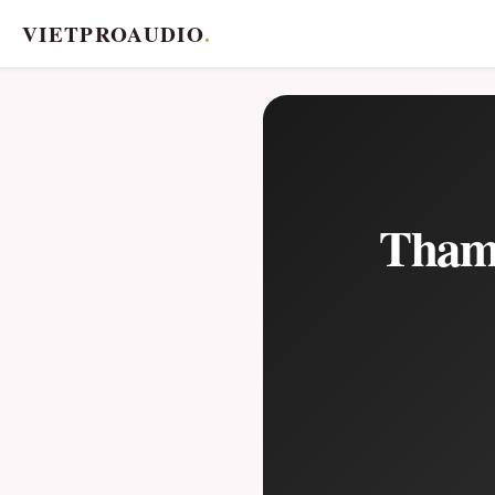
VIETPROAUDIO
.
Tham