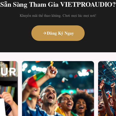
Sẵn Sàng Tham Gia VIETPROAUDIO?
Khuyến mãi thể thao khủng. Chơi mọi lúc mọi nơi!
Đăng Ký Ngay