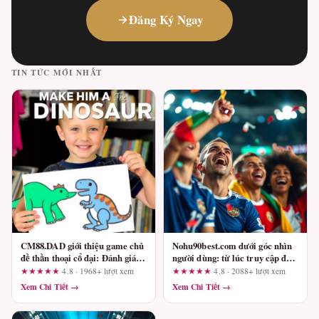
Đăng Ký Ngay
TIN TỨC MỚI NHẤT
CM88.DAD giới thiệu game chủ
Nohu90best.com dưới góc nhìn
đề thần thoại cổ đại: Đánh giá
người dùng: từ lúc truy cập đến
tổng quan dưới góc nhìn trải
khi cần hỗ trợ
★★★★★
4.8 · 1968+ lượt xem
★★★★★
4.8 · 2088+ lượt xem
nghiệm người dùng
Xem Chi Tiết →
Xem Chi Tiết →