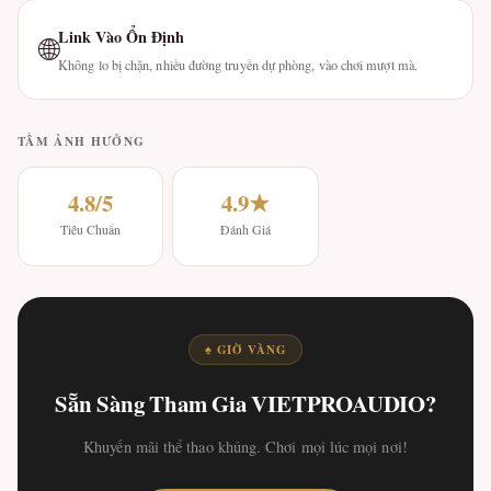
Link Vào Ổn Định
🌐
Không lo bị chặn, nhiều đường truyền dự phòng, vào chơi mượt mà.
TẦM ẢNH HƯỞNG
4.8/5
4.9★
Tiêu Chuẩn
Đánh Giá
♠ GIỜ VÀNG
Sẵn Sàng Tham Gia VIETPROAUDIO?
Khuyến mãi thể thao khủng. Chơi mọi lúc mọi nơi!