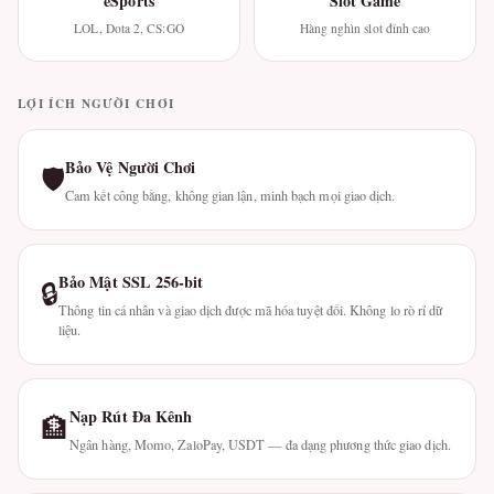
eSports
Slot Game
LOL, Dota 2, CS:GO
Hàng nghìn slot đỉnh cao
LỢI ÍCH NGƯỜI CHƠI
Bảo Vệ Người Chơi
🛡
Cam kết công bằng, không gian lận, minh bạch mọi giao dịch.
Bảo Mật SSL 256-bit
🔒
Thông tin cá nhân và giao dịch được mã hóa tuyệt đối. Không lo rò rỉ dữ
liệu.
Nạp Rút Đa Kênh
🏦
Ngân hàng, Momo, ZaloPay, USDT — đa dạng phương thức giao dịch.