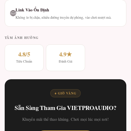
Link Vào Ổn Định
🌐
Không lo bị chặn, nhiều đường truyền dự phòng, vào chơi mượt mà.
TẦM ẢNH HƯỞNG
4.8/5
4.9★
Tiêu Chuẩn
Đánh Giá
♠ GIỜ VÀNG
Sẵn Sàng Tham Gia VIETPROAUDIO?
Khuyến mãi thể thao khủng. Chơi mọi lúc mọi nơi!