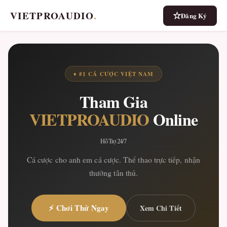
VIETPROAUDIO
.
Đăng Ký
♦ #1 CÁ CƯỢC VIỆT NAM
Tham Gia
VIETPROAUDIO
Online
Hỗ Trợ 24/7
Cá cược cho anh em cá cược. Thể thao trực tiếp, nhận
thưởng tân thủ.
⚡ Chơi Thử Ngay
Xem Chi Tiết