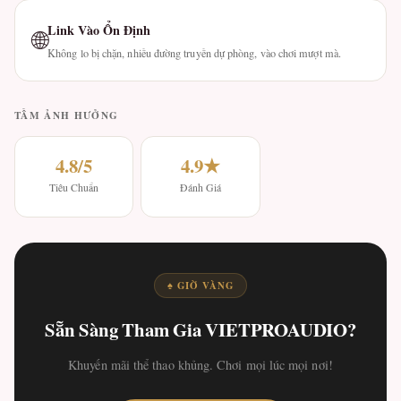
Link Vào Ổn Định
🌐
Không lo bị chặn, nhiều đường truyền dự phòng, vào chơi mượt mà.
TẦM ẢNH HƯỞNG
4.8/5
4.9★
Tiêu Chuẩn
Đánh Giá
♠ GIỜ VÀNG
Sẵn Sàng Tham Gia VIETPROAUDIO?
Khuyến mãi thể thao khủng. Chơi mọi lúc mọi nơi!