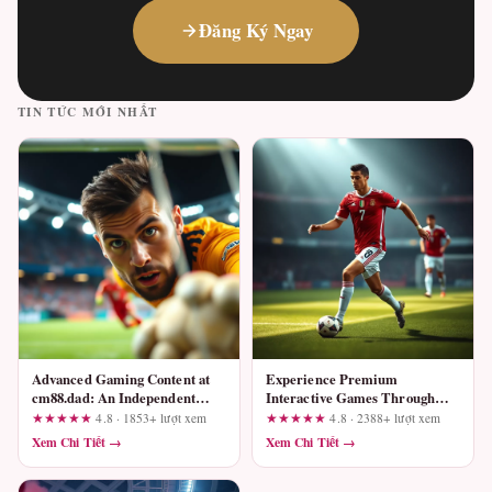
Đăng Ký Ngay
TIN TỨC MỚI NHẤT
Advanced Gaming Content at
Experience Premium
cm88.dad: An Independent
Interactive Games Through
Review of What Matters
nohu90best.com: A Touchpoint-
★★★★★
4.8 · 1853+ lượt xem
★★★★★
4.8 · 2388+ lượt xem
by-Touchpoint Review
Xem Chi Tiết →
Xem Chi Tiết →