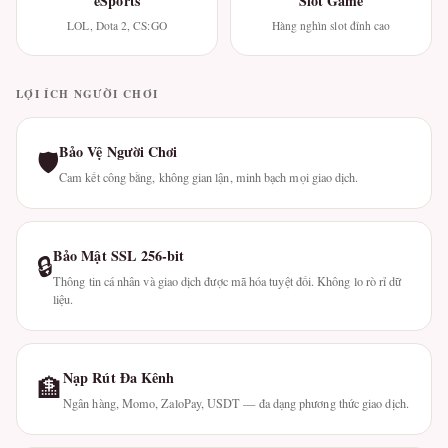
eSports
Slot Game
LOL, Dota 2, CS:GO
Hàng nghìn slot đỉnh cao
LỢI ÍCH NGƯỜI CHƠI
Bảo Vệ Người Chơi
🛡
Cam kết công bằng, không gian lận, minh bạch mọi giao dịch.
Bảo Mật SSL 256-bit
🔒
Thông tin cá nhân và giao dịch được mã hóa tuyệt đối. Không lo rò rỉ dữ
liệu.
Nạp Rút Đa Kênh
🏦
Ngân hàng, Momo, ZaloPay, USDT — đa dạng phương thức giao dịch.