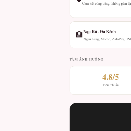
Cam kết công bằng, không gian lậ
Nạp Rút Đa Kênh
🏦
Ngân hàng, Momo, ZaloPay, USD
TẦM ẢNH HƯỞNG
4.8/5
Tiêu Chuẩn