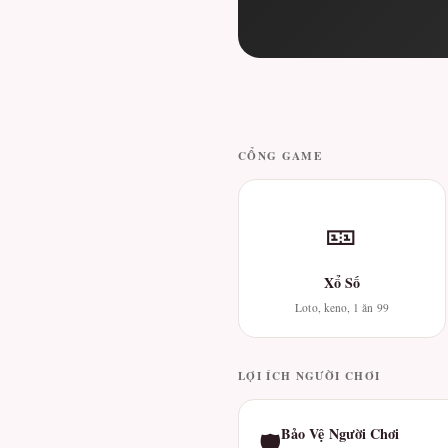
CỔNG GAME
🎫
Xổ Số
Loto, keno, 1 ăn 99
LỢI ÍCH NGƯỜI CHƠI
Bảo Vệ Người Chơi
🛡