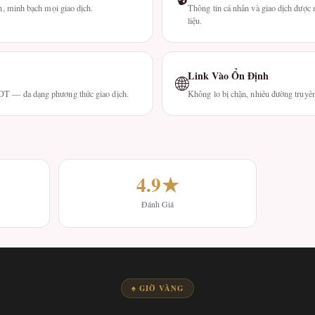
n, minh bạch mọi giao dịch.
Thông tin cá nhân và giao dịch được 
liệu.
Link Vào Ổn Định
🌐
T — đa dạng phương thức giao dịch.
Không lo bị chặn, nhiều đường truyề
4.9★
Đánh Giá
♠ GIỜ VÀNG