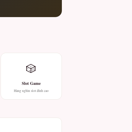
🎲
Slot Game
Hàng nghìn slot đỉnh cao