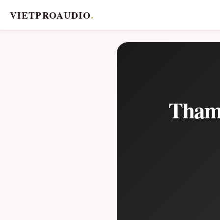
VIETPROAUDIO
.
Tham