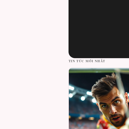
TIN TỨC MỚI NHẤT