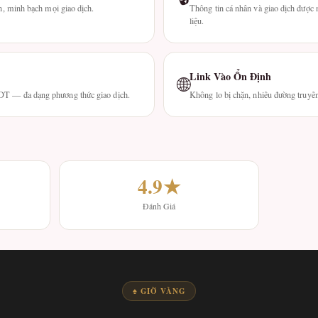
n, minh bạch mọi giao dịch.
Thông tin cá nhân và giao dịch được 
liệu.
Link Vào Ổn Định
🌐
T — đa dạng phương thức giao dịch.
Không lo bị chặn, nhiều đường truyề
4.9★
Đánh Giá
♠ GIỜ VÀNG