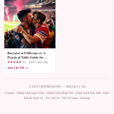
Baccarat at F168.com.co: A
Practical Table Guide for
Traditional Casino Play
★★★★★
4.8 · 2567+ lượt xem
Xem Chi Tiết →
© 2026 VIETPROAUDIO — Nhà Cái Uy Tín
Contact
·
Chính Sách Giao Dịch
·
Chính Sách Hoàn Trả
·
Chính Sách Bảo Mật
·
Điều
Khoản Dịch Vụ
·
Tra Cứu Vé
·
Tất Cả Game
·
Sitemap