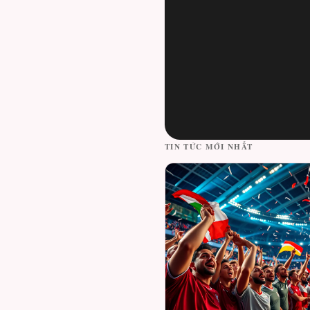
TIN TỨC MỚI NHẤT