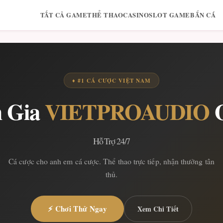
TẤT CẢ GAME
THỂ THAO
CASINO
SLOT GAME
BẮN CÁ
♦ #1 CÁ CƯỢC VIỆT NAM
 Gia
VIETPROAUDIO
O
Hỗ Trợ 24/7
Cá cược cho anh em cá cược. Thể thao trực tiếp, nhận thưởng tân
thủ.
⚡ Chơi Thử Ngay
Xem Chi Tiết