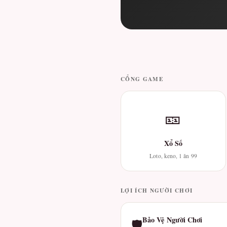
CỔNG GAME
🎫
Xổ Số
Loto, keno, 1 ăn 99
LỢI ÍCH NGƯỜI CHƠI
Bảo Vệ Người Chơi
🛡