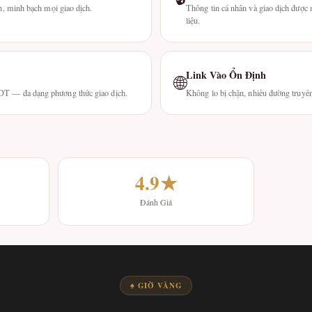
n, minh bạch mọi giao dịch.
Thông tin cá nhân và giao dịch được 
liệu.
Link Vào Ổn Định
🌐
T — đa dạng phương thức giao dịch.
Không lo bị chặn, nhiều đường truyề
4.9★
Đánh Giá
♠ GIỜ VÀNG