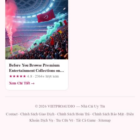
Before You Browse Premium
Entertainment Collections on
8kbet-co.com: A Verification-
★★★★★
4.8 · 2364+ lượt xem
First Review
Xem Chi Tiết →
© 2026 VIETPROAUDIO — Nhà Cái Uy Tín
Contact
·
Chính Sách Giao Dịch
·
Chính Sách Hoàn Trả
·
Chính Sách Bảo Mật
·
Điều
Khoản Dịch Vụ
·
Tra Cứu Vé
·
Tất Cả Game
·
Sitemap