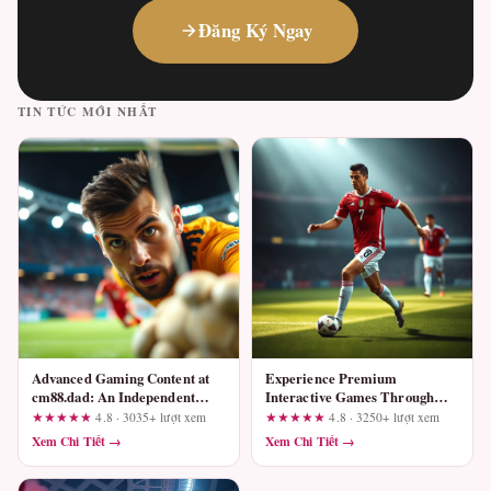
Đăng Ký Ngay
TIN TỨC MỚI NHẤT
Advanced Gaming Content at
Experience Premium
cm88.dad: An Independent
Interactive Games Through
Review of What Matters
nohu90best.com: A Touchpoint-
★★★★★
4.8 · 3035+ lượt xem
★★★★★
4.8 · 3250+ lượt xem
by-Touchpoint Review
Xem Chi Tiết →
Xem Chi Tiết →