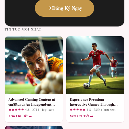
Đăng Ký Ngay
TIN TỨC MỚI NHẤT
Advanced Gaming Content at
Experience Premium
cm88.dad: An Independent
Interactive Games Through
Review of What Matters
nohu90best.com: A Touchpoint-
★★★★★
4.8 · 2714+ lượt xem
★★★★★
4.8 · 2856+ lượt xem
by-Touchpoint Review
Xem Chi Tiết →
Xem Chi Tiết →