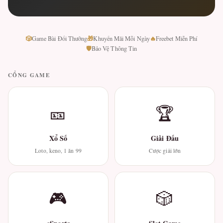
🎲
🎁
🔥
Game Bài Đổi Thưởng
Khuyến Mãi Mỗi Ngày
Freebet Miễn Phí
🛡
Bảo Vệ Thông Tin
CỔNG GAME
🎫
🏆
Xổ Số
Giải Đấu
Loto, keno, 1 ăn 99
Cược giải lớn
🎮
🎲