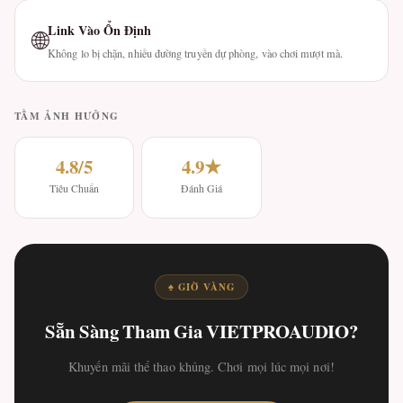
Link Vào Ổn Định
🌐
Không lo bị chặn, nhiều đường truyền dự phòng, vào chơi mượt mà.
TẦM ẢNH HƯỞNG
4.8/5
4.9★
Tiêu Chuẩn
Đánh Giá
♠ GIỜ VÀNG
Sẵn Sàng Tham Gia VIETPROAUDIO?
Khuyến mãi thể thao khủng. Chơi mọi lúc mọi nơi!