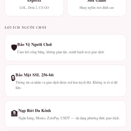
eSports
Slot Game
LOL, Dota 2, CS:GO
Hàng nghìn slot đỉnh cao
LỢI ÍCH NGƯỜI CHƠI
Bảo Vệ Người Chơi
🛡
Cam kết công bằng, không gian lận, minh bạch mọi giao dịch.
Bảo Mật SSL 256-bit
🔒
Thông tin cá nhân và giao dịch được mã hóa tuyệt đối. Không lo rò rỉ dữ
liệu.
Nạp Rút Đa Kênh
🏦
Ngân hàng, Momo, ZaloPay, USDT — đa dạng phương thức giao dịch.