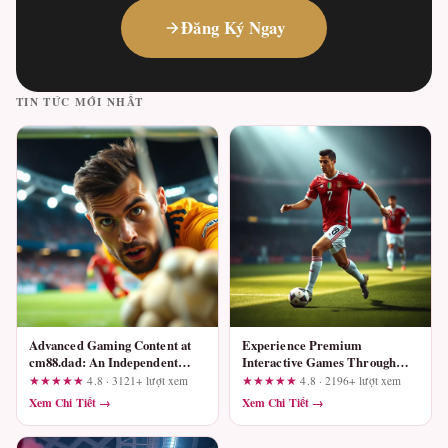
Đăng Ký Ngay
TIN TỨC MỚI NHẤT
Advanced Gaming Content at
Experience Premium
cm88.dad: An Independent
Interactive Games Through
Review of What Matters
nohu90best.com: A Touchpoint-
★★★★★
4.8 · 3121+ lượt xem
★★★★★
4.8 · 2196+ lượt xem
by-Touchpoint Review
Xem Chi Tiết →
Xem Chi Tiết →