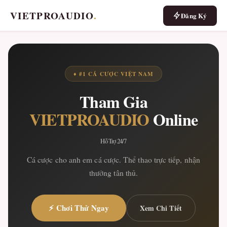
VIETPROAUDIO
.
Đăng Ký
♦ #1 CÁ CƯỢC VIỆT NAM
Tham Gia
VIETPROAUDIO
Online
Hỗ Trợ 24/7
Cá cược cho anh em cá cược. Thể thao trực tiếp, nhận
thưởng tân thủ.
⚡ Chơi Thử Ngay
Xem Chi Tiết