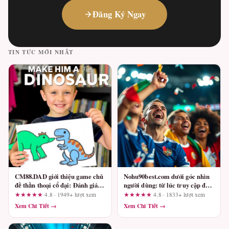
Đăng Ký Ngay
TIN TỨC MỚI NHẤT
CM88.DAD giới thiệu game chủ
Nohu90best.com dưới góc nhìn
đề thần thoại cổ đại: Đánh giá
người dùng: từ lúc truy cập đến
tổng quan dưới góc nhìn trải
khi cần hỗ trợ
★★★★★
4.8 · 1949+ lượt xem
★★★★★
4.8 · 1833+ lượt xem
nghiệm người dùng
Xem Chi Tiết →
Xem Chi Tiết →