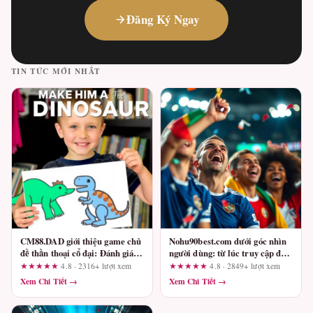
Đăng Ký Ngay
TIN TỨC MỚI NHẤT
CM88.DAD giới thiệu game chủ
Nohu90best.com dưới góc nhìn
đề thần thoại cổ đại: Đánh giá
người dùng: từ lúc truy cập đến
tổng quan dưới góc nhìn trải
khi cần hỗ trợ
★★★★★
4.8 · 2316+ lượt xem
★★★★★
4.8 · 2849+ lượt xem
nghiệm người dùng
Xem Chi Tiết →
Xem Chi Tiết →