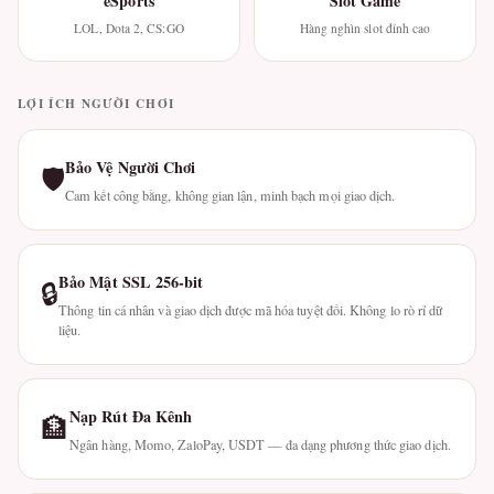
eSports
Slot Game
LOL, Dota 2, CS:GO
Hàng nghìn slot đỉnh cao
LỢI ÍCH NGƯỜI CHƠI
Bảo Vệ Người Chơi
🛡
Cam kết công bằng, không gian lận, minh bạch mọi giao dịch.
Bảo Mật SSL 256-bit
🔒
Thông tin cá nhân và giao dịch được mã hóa tuyệt đối. Không lo rò rỉ dữ
liệu.
Nạp Rút Đa Kênh
🏦
Ngân hàng, Momo, ZaloPay, USDT — đa dạng phương thức giao dịch.