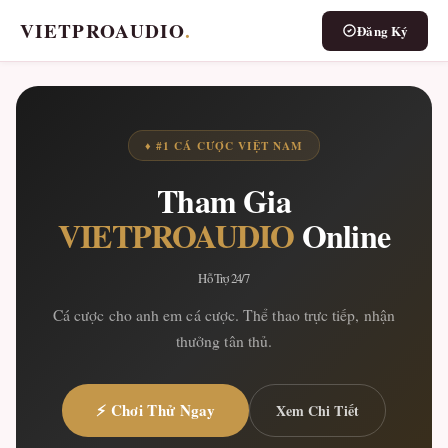
VIETPROAUDIO
.
Đăng Ký
♦ #1 CÁ CƯỢC VIỆT NAM
Tham Gia
VIETPROAUDIO
Online
Hỗ Trợ 24/7
Cá cược cho anh em cá cược. Thể thao trực tiếp, nhận
thưởng tân thủ.
⚡ Chơi Thử Ngay
Xem Chi Tiết