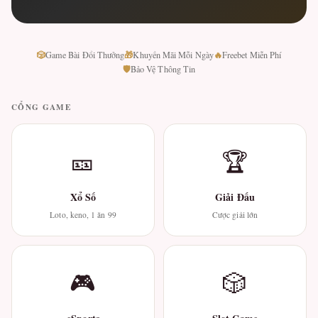
🎲
🎁
🔥
Game Bài Đổi Thưởng
Khuyến Mãi Mỗi Ngày
Freebet Miễn Phí
🛡
Bảo Vệ Thông Tin
CỔNG GAME
🎫
🏆
Xổ Số
Giải Đấu
Loto, keno, 1 ăn 99
Cược giải lớn
🎮
🎲