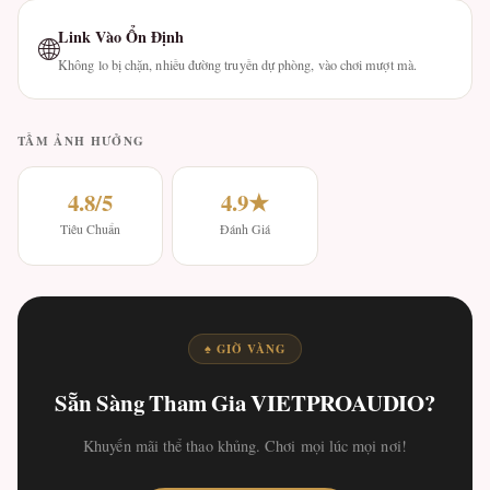
Link Vào Ổn Định
🌐
Không lo bị chặn, nhiều đường truyền dự phòng, vào chơi mượt mà.
TẦM ẢNH HƯỞNG
4.8/5
4.9★
Tiêu Chuẩn
Đánh Giá
♠ GIỜ VÀNG
Sẵn Sàng Tham Gia VIETPROAUDIO?
Khuyến mãi thể thao khủng. Chơi mọi lúc mọi nơi!