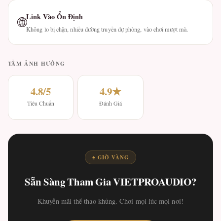
Link Vào Ổn Định
🌐
Không lo bị chặn, nhiều đường truyền dự phòng, vào chơi mượt mà.
TẦM ẢNH HƯỞNG
4.8/5
4.9★
Tiêu Chuẩn
Đánh Giá
♠ GIỜ VÀNG
Sẵn Sàng Tham Gia VIETPROAUDIO?
Khuyến mãi thể thao khủng. Chơi mọi lúc mọi nơi!