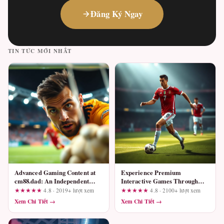
Đăng Ký Ngay
TIN TỨC MỚI NHẤT
Advanced Gaming Content at
Experience Premium
cm88.dad: An Independent
Interactive Games Through
Review of What Matters
nohu90best.com: A Touchpoint-
★★★★★
4.8 · 2019+ lượt xem
★★★★★
4.8 · 2100+ lượt xem
by-Touchpoint Review
Xem Chi Tiết →
Xem Chi Tiết →