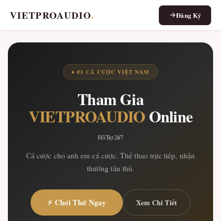
VIETPROAUDIO
.
Đăng Ký
♦ #1 CÁ CƯỢC VIỆT NAM
Tham Gia
VIETPROAUDIO
Online
Hỗ Trợ 24/7
Cá cược cho anh em cá cược. Thể thao trực tiếp, nhận
thưởng tân thủ.
⚡ Chơi Thử Ngay
Xem Chi Tiết