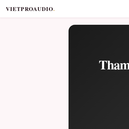
VIETPROAUDIO
.
Tham