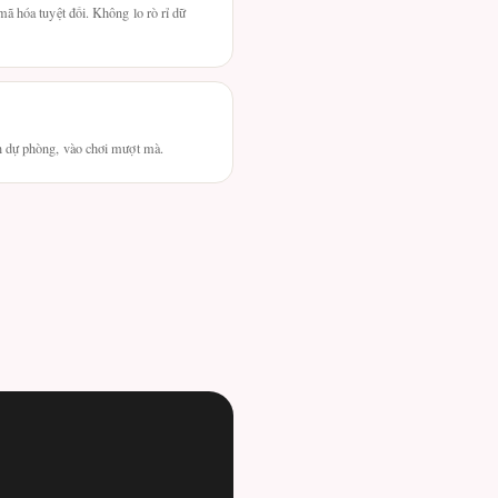
mã hóa tuyệt đối. Không lo rò rỉ dữ
n dự phòng, vào chơi mượt mà.