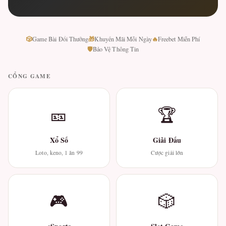
🎲
🎁
🔥
Game Bài Đổi Thưởng
Khuyến Mãi Mỗi Ngày
Freebet Miễn Phí
🛡
Bảo Vệ Thông Tin
CỔNG GAME
🎫
🏆
Xổ Số
Giải Đấu
Loto, keno, 1 ăn 99
Cược giải lớn
🎮
🎲