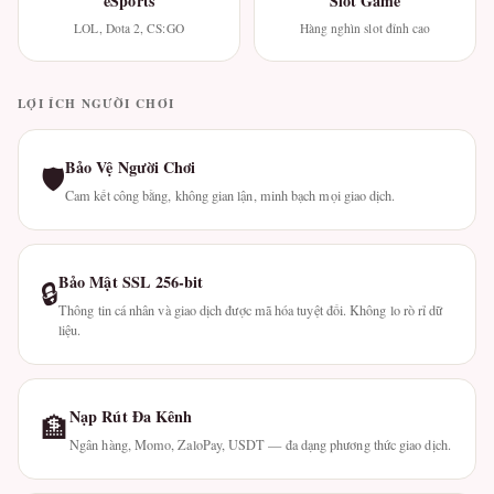
eSports
Slot Game
LOL, Dota 2, CS:GO
Hàng nghìn slot đỉnh cao
LỢI ÍCH NGƯỜI CHƠI
Bảo Vệ Người Chơi
🛡
Cam kết công bằng, không gian lận, minh bạch mọi giao dịch.
Bảo Mật SSL 256-bit
🔒
Thông tin cá nhân và giao dịch được mã hóa tuyệt đối. Không lo rò rỉ dữ
liệu.
Nạp Rút Đa Kênh
🏦
Ngân hàng, Momo, ZaloPay, USDT — đa dạng phương thức giao dịch.