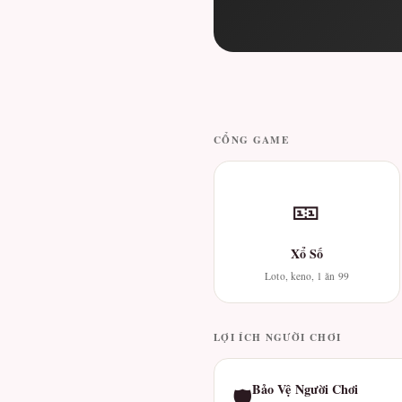
CỔNG GAME
🎫
Xổ Số
Loto, keno, 1 ăn 99
LỢI ÍCH NGƯỜI CHƠI
Bảo Vệ Người Chơi
🛡