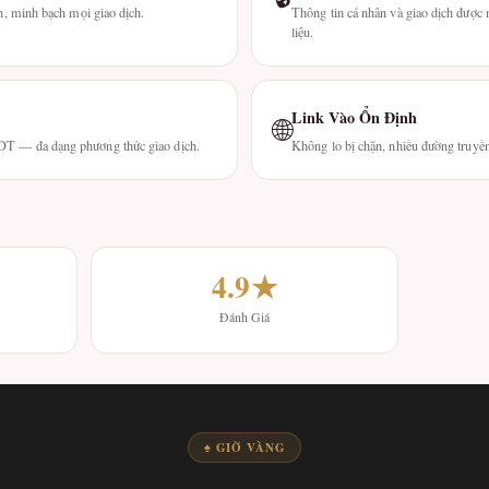
n, minh bạch mọi giao dịch.
Thông tin cá nhân và giao dịch được 
liệu.
Link Vào Ổn Định
🌐
T — đa dạng phương thức giao dịch.
Không lo bị chặn, nhiều đường truyề
4.9★
Đánh Giá
♠ GIỜ VÀNG