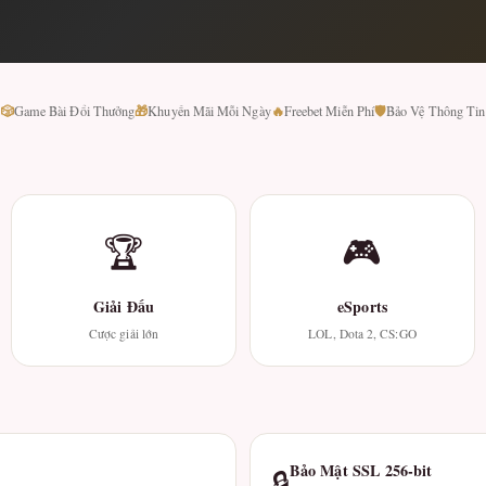
🎲
🎁
🔥
🛡
Game Bài Đổi Thưởng
Khuyến Mãi Mỗi Ngày
Freebet Miễn Phí
Bảo Vệ Thông Tin
🏆
🎮
Giải Đấu
eSports
Cược giải lớn
LOL, Dota 2, CS:GO
Bảo Mật SSL 256-bit
🔒