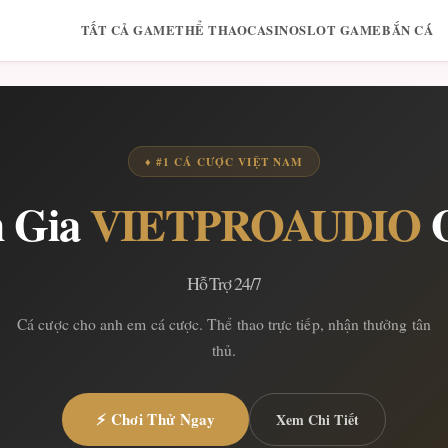
TẤT CẢ GAME
THỂ THAO
CASINO
SLOT GAME
BẮN CÁ
♦ #1 CÁ CƯỢC VIỆT NAM
 Gia
VIETPROAUDIO
O
Hỗ Trợ 24/7
Cá cược cho anh em cá cược. Thể thao trực tiếp, nhận thưởng tân
thủ.
⚡ Chơi Thử Ngay
Xem Chi Tiết