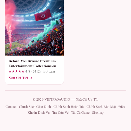
Before You Browse Premium
Entertainment Collections on
8kbet-co.com: A Verification-
★★★★★
4.8 · 2412+ lượt xem
First Review
Xem Chi Tiết →
© 2026 VIETPROAUDIO — Nhà Cái Uy Tín
Contact
·
Chính Sách Giao Dịch
·
Chính Sách Hoàn Trả
·
Chính Sách Bảo Mật
·
Điều
Khoản Dịch Vụ
·
Tra Cứu Vé
·
Tất Cả Game
·
Sitemap