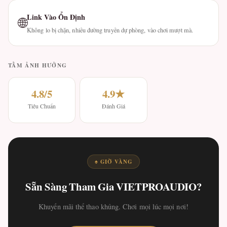
Link Vào Ổn Định
🌐
Không lo bị chặn, nhiều đường truyền dự phòng, vào chơi mượt mà.
TẦM ẢNH HƯỞNG
4.8/5
4.9★
Tiêu Chuẩn
Đánh Giá
♠ GIỜ VÀNG
Sẵn Sàng Tham Gia VIETPROAUDIO?
Khuyến mãi thể thao khủng. Chơi mọi lúc mọi nơi!