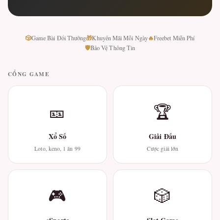
🎲
🎁
🔥
Game Bài Đổi Thưởng
Khuyến Mãi Mỗi Ngày
Freebet Miễn Phí
🛡
Bảo Vệ Thông Tin
CỔNG GAME
🎫
🏆
Xổ Số
Giải Đấu
Loto, keno, 1 ăn 99
Cược giải lớn
🎮
🎲