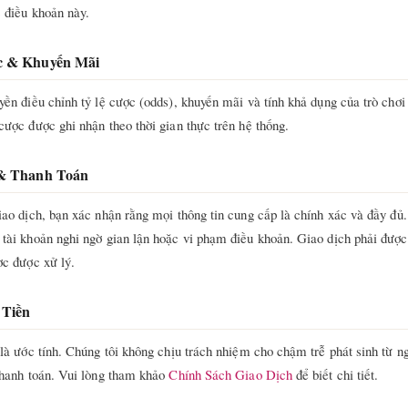
 điều khoản này.
c & Khuyến Mãi
yền điều chỉnh tỷ lệ cược (odds), khuyến mãi và tính khả dụng của trò chơ
cược được ghi nhận theo thời gian thực trên hệ thống.
 & Thanh Toán
iao dịch, bạn xác nhận rằng mọi thông tin cung cấp là chính xác và đầy đủ.
tài khoản nghi ngờ gian lận hoặc vi phạm điều khoản. Giao dịch phải đượ
ợc được xử lý.
 Tiền
 là ước tính. Chúng tôi không chịu trách nhiệm cho chậm trễ phát sinh từ 
thanh toán. Vui lòng tham khảo
Chính Sách Giao Dịch
để biết chi tiết.