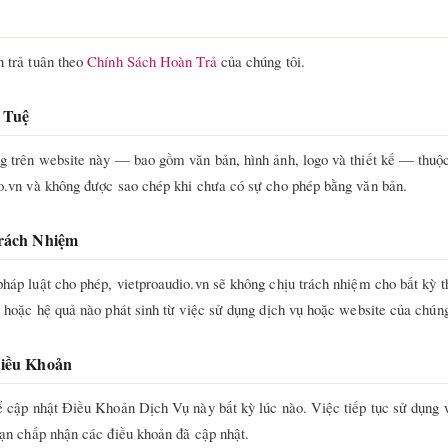
 trả tuân theo
Chính Sách Hoàn Trả
của chúng tôi.
í Tuệ
g trên website này — bao gồm văn bản, hình ảnh, logo và thiết kế — thuộ
o.vn và không được sao chép khi chưa có sự cho phép bằng văn bản.
Trách Nhiệm
háp luật cho phép, vietproaudio.vn sẽ không chịu trách nhiệm cho bất kỳ th
n hoặc hệ quả nào phát sinh từ việc sử dụng dịch vụ hoặc website của chúng
Điều Khoản
ể cập nhật Điều Khoản Dịch Vụ này bất kỳ lúc nào. Việc tiếp tục sử dụng 
bạn chấp nhận các điều khoản đã cập nhật.