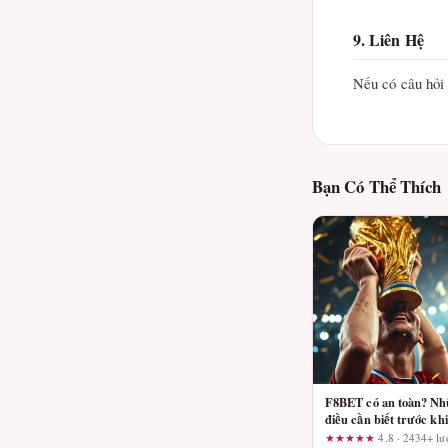
9. Liên Hệ
Nếu có câu hỏi 
Bạn Có Thể Thích
F8BET có an toàn? N
điều cần biết trước khi
cung cấp dữ liệu cá n
★★★★★
4.8 · 2434+ lư