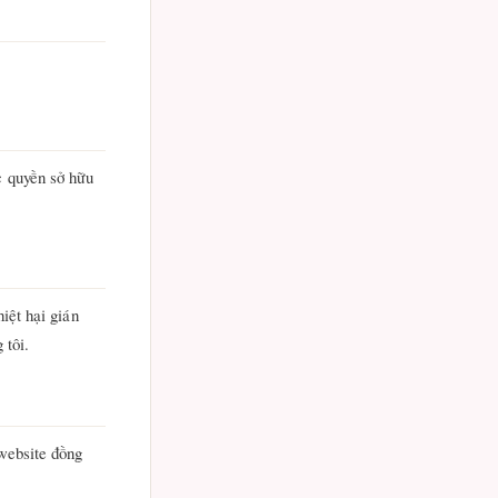
c quyền sở hữu
iệt hại gián
 tôi.
website đồng