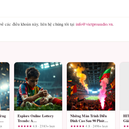
về các điều khoản này, liên hệ chúng tôi tại
info@vietproaudio.vn
.
hững
Explore Online Lottery
Những Màn Trình Diễn
HIT
Trends: A
Đỉnh Cao Sau 90 Phút
Giả
hân
Straightforward UX
Chung Kết World Cup
Dân
ợt
★★★★★
4.8 · 2383+ lượt
★★★★★
4.8 · 2496+ lượt
★