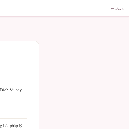
← Back
 Dịch Vụ này.
g lực pháp lý