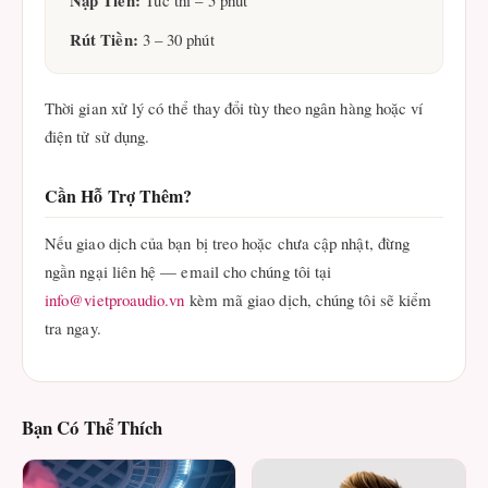
Nạp Tiền:
Tức thì – 5 phút
Rút Tiền:
3 – 30 phút
Thời gian xử lý có thể thay đổi tùy theo ngân hàng hoặc ví
điện tử sử dụng.
Cần Hỗ Trợ Thêm?
Nếu giao dịch của bạn bị treo hoặc chưa cập nhật, đừng
ngần ngại liên hệ — email cho chúng tôi tại
info@vietproaudio.vn
kèm mã giao dịch, chúng tôi sẽ kiểm
tra ngay.
Bạn Có Thể Thích