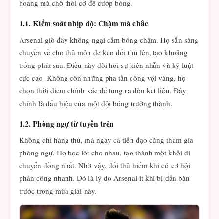
hoang mà chờ thời cơ để cướp bóng.
1.1. Kiểm soát nhịp độ: Chậm mà chắc
Arsenal giờ đây không ngại cầm bóng chậm. Họ sẵn sàng
chuyền về cho thủ môn để kéo đối thủ lên, tạo khoảng
trống phía sau. Điều này đòi hỏi sự kiên nhẫn và kỷ luật
cực cao. Không còn những pha tấn công vội vàng, họ
chọn thời điểm chính xác để tung ra đòn kết liễu. Đây
chính là dấu hiệu của một đội bóng trưởng thành.
1.2. Phòng ngự từ tuyến trên
Không chỉ hàng thủ, mà ngay cả tiền đạo cũng tham gia
phòng ngự. Họ bọc lót cho nhau, tạo thành một khối di
chuyển đồng nhất. Nhờ vậy, đối thủ hiếm khi có cơ hội
phản công nhanh. Đó là lý do Arsenal ít khi bị dẫn bàn
trước trong mùa giải này.