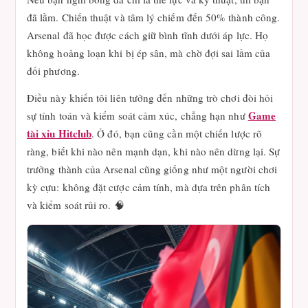
đã lầm. Chiến thuật và tâm lý chiếm đến 50% thành công.
Arsenal đã học được cách giữ bình tĩnh dưới áp lực. Họ
không hoảng loạn khi bị ép sân, mà chờ đợi sai lầm của
đối phương.
Điều này khiến tôi liên tưởng đến những trò chơi đòi hỏi
Game
sự tính toán và kiểm soát cảm xúc, chẳng hạn như
tài xỉu Hitclub
. Ở đó, bạn cũng cần một chiến lược rõ
ràng, biết khi nào nên mạnh dạn, khi nào nên dừng lại. Sự
trưởng thành của Arsenal cũng giống như một người chơi
kỳ cựu: không đặt cược cảm tính, mà dựa trên phân tích
và kiểm soát rủi ro. 🧠