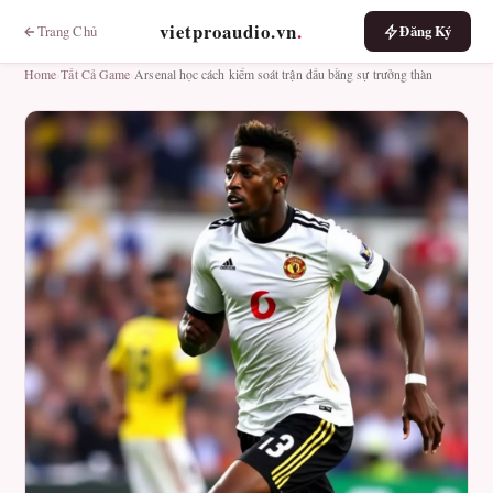
vietproaudio.vn
.
Trang Chủ
Đăng Ký
Home
›
Tất Cả Game
›
Arsenal học cách kiểm soát trận đấu bằng sự trưởng thàn