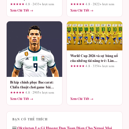
Đổi Thưởng Từ
★★★★★
4.8 · 2433+ lượt xem
★★★★★
4.8 · 2822+ lượt xem
gamebaidoithuongx.com
Xem Chi Tiết →
Xem Chi Tiết →
World Cup 2026 và sự bùng nổ
của những tài năng trẻ: Làn
gió mới cho bóng đá thế giới
★★★★★
4.8 · 3354+ lượt xem
Bí kíp chinh phục Baccarat:
Chiến thuật chơi game bài
Baccarat cho người mới
★★★★★
4.8 · 2905+ lượt xem
Xem Chi Tiết →
Xem Chi Tiết →
BẠN CÓ THỂ THÍCH
Okviptop La Gi Huong Dan Toan Dien Cho Nguoi Moi
🎰