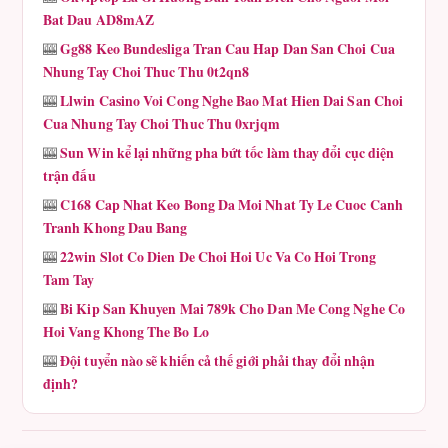
Bat Dau AD8mAZ
Gg88 Keo Bundesliga Tran Cau Hap Dan San Choi Cua
🎰
Nhung Tay Choi Thuc Thu 0t2qn8
Llwin Casino Voi Cong Nghe Bao Mat Hien Dai San Choi
🎰
Cua Nhung Tay Choi Thuc Thu 0xrjqm
Sun Win kể lại những pha bứt tốc làm thay đổi cục diện
🎰
trận đấu
C168 Cap Nhat Keo Bong Da Moi Nhat Ty Le Cuoc Canh
🎰
Tranh Khong Dau Bang
22win Slot Co Dien De Choi Hoi Uc Va Co Hoi Trong
🎰
Tam Tay
Bi Kip San Khuyen Mai 789k Cho Dan Me Cong Nghe Co
🎰
Hoi Vang Khong The Bo Lo
Đội tuyển nào sẽ khiến cả thế giới phải thay đổi nhận
🎰
định?