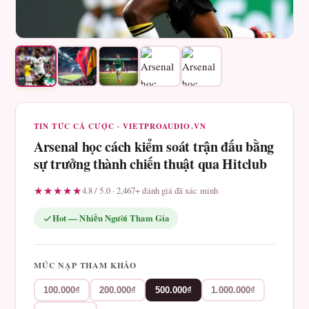
TIN TỨC CÁ CƯỢC · VIETPROAUDIO.VN
Arsenal học cách kiểm soát trận đấu bằng
sự trưởng thành chiến thuật qua Hitclub
★★★★★
4.8 / 5.0 · 2,467+ đánh giá đã xác minh
Hot — Nhiều Người Tham Gia
MỨC NẠP THAM KHẢO
100.000₫
200.000₫
500.000₫
1.000.000₫