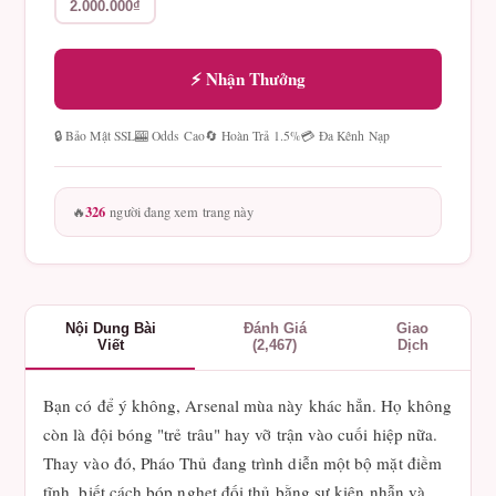
2.000.000₫
⚡ Nhận Thưởng
🔒 Bảo Mật SSL
🎰 Odds Cao
🔄 Hoàn Trả 1.5%
💳 Đa Kênh Nạp
326
🔥
người đang xem trang này
Nội Dung Bài
Đánh Giá
Giao
Viết
(2,467)
Dịch
Bạn có để ý không, Arsenal mùa này khác hẳn. Họ không
còn là đội bóng "trẻ trâu" hay vỡ trận vào cuối hiệp nữa.
Thay vào đó, Pháo Thủ đang trình diễn một bộ mặt điềm
tĩnh, biết cách bóp nghẹt đối thủ bằng sự kiên nhẫn và