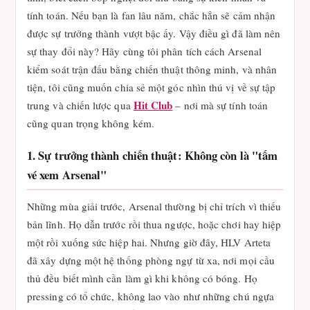
tính toán. Nếu bạn là fan lâu năm, chắc hẳn sẽ cảm nhận
được sự trưởng thành vượt bậc ấy. Vậy điều gì đã làm nên
sự thay đổi này? Hãy cùng tôi phân tích cách Arsenal
kiểm soát trận đấu bằng chiến thuật thông minh, và nhân
tiện, tôi cũng muốn chia sẻ một góc nhìn thú vị về sự tập
Hit Club
trung và chiến lược qua
– nơi mà sự tính toán
cũng quan trọng không kém.
1. Sự trưởng thành chiến thuật: Không còn là "tấm
vé xem Arsenal"
Những mùa giải trước, Arsenal thường bị chỉ trích vì thiếu
bản lĩnh. Họ dẫn trước rồi thua ngược, hoặc chơi hay hiệp
một rồi xuống sức hiệp hai. Nhưng giờ đây, HLV Arteta
đã xây dựng một hệ thống phòng ngự từ xa, nơi mọi cầu
thủ đều biết mình cần làm gì khi không có bóng. Họ
pressing có tổ chức, không lao vào như những chú ngựa