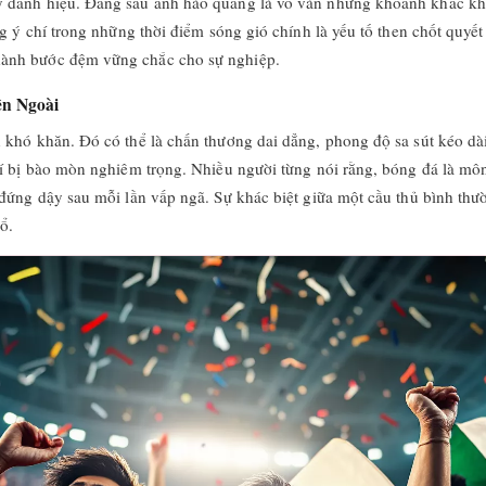
danh hiệu. Đằng sau ánh hào quang là vô vàn những khoảnh khắc khó k
g ý chí trong những thời điểm sóng gió chính là yếu tố then chốt quyết
hành bước đệm vững chắc cho sự nghiệp.
ên Ngoài
khó khăn. Đó có thể là chấn thương dai dẳng, phong độ sa sút kéo dài,
í bị bào mòn nghiêm trọng. Nhiều người từng nói rằng, bóng đá là môn
 đứng dậy sau mỗi lần vấp ngã. Sự khác biệt giữa một cầu thủ bình th
ổ.