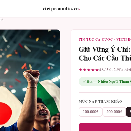
vietproaudio.vn
.
 Cầ
TIN TỨC CÁ CƯỢC · VIETP
Giữ Vững Ý Chí:
Cho Các Cầu Th
★★★★★
4.8 / 5.0 · 2,893+ đá
Hot — Nhiều Người Tham 
MỨC NẠP THAM KHẢO
100.000₫
200.000₫