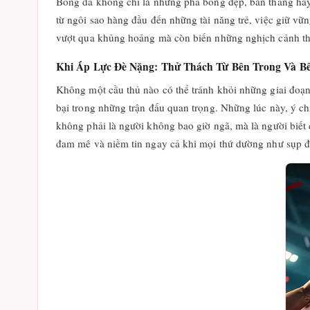
Bóng đá không chỉ là những pha bóng đẹp, bàn thắng hay 
từ ngôi sao hàng đầu đến những tài năng trẻ, việc giữ vữn
vượt qua khủng hoảng mà còn biến những nghịch cảnh t
Khi Áp Lực Đè Nặng: Thử Thách Từ Bên Trong Và B
Không một cầu thủ nào có thể tránh khỏi những giai đoạn 
bại trong những trận đấu quan trọng. Những lúc này, ý ch
không phải là người không bao giờ ngã, mà là người biết
đam mê và niềm tin ngay cả khi mọi thứ dường như sụp đ