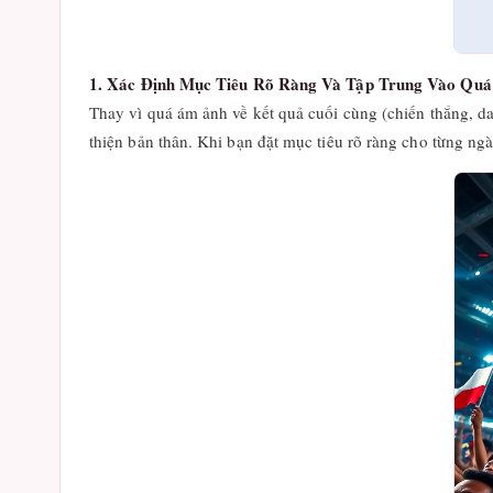
1. Xác Định Mục Tiêu Rõ Ràng Và Tập Trung Vào Quá
Thay vì quá ám ảnh về kết quả cuối cùng (chiến thắng, dan
thiện bản thân. Khi bạn đặt mục tiêu rõ ràng cho từng ngày