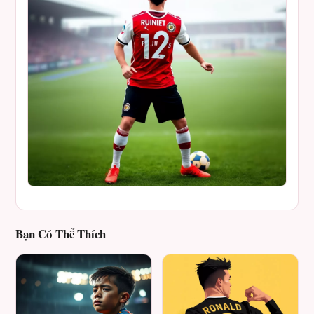
Bạn Có Thể Thích