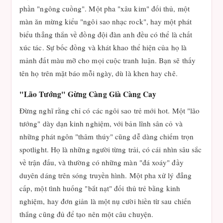
phần "ngông cuồng". Một pha "xâu kim" đối thủ, một
màn ăn mừng kiểu "ngôi sao nhạc rock", hay một phát
biểu thẳng thắn về đồng đội đàn anh đều có thể là chất
xúc tác. Sự bốc đồng và khát khao thể hiện của họ là
mảnh đất màu mỡ cho mọi cuộc tranh luận. Bạn sẽ thấy
tên họ trên mặt báo mỗi ngày, dù là khen hay chê.
"Lão Tướng" Gừng Càng Già Càng Cay
Đừng nghĩ rằng chỉ có các ngôi sao trẻ mới hot. Một "lão
tướng" dày dạn kinh nghiệm, với bản lĩnh sân cỏ và
những phát ngôn "thâm thúy" cũng dễ dàng chiếm trọn
spotlight. Họ là những người từng trải, có cái nhìn sâu sắc
về trận đấu, và thường có những màn "đá xoáy" đầy
duyên dáng trên sóng truyền hình. Một pha xử lý đẳng
cấp, một tình huống "bắt nạt" đối thủ trẻ bằng kinh
nghiệm, hay đơn giản là một nụ cười hiền từ sau chiến
thắng cũng đủ để tạo nên một câu chuyện.