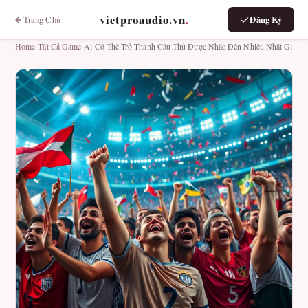
vietproaudio.vn
.
Trang Chủ
Đăng Ký
Home
›
Tất Cả Game
›
Ai Có Thể Trở Thành Cầu Thủ Được Nhắc Đến Nhiều Nhất Gi