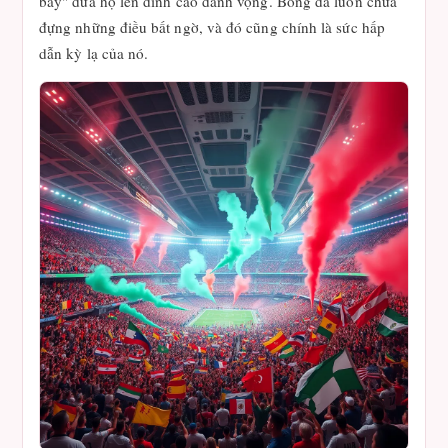
bẩy" đưa họ lên đỉnh cao danh vọng. Bóng đá luôn chứa
đựng những điều bất ngờ, và đó cũng chính là sức hấp
dẫn kỳ lạ của nó.