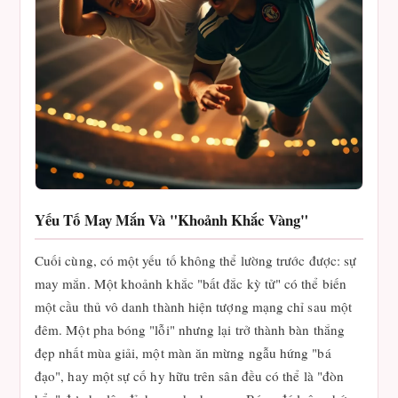
Yếu Tố May Mắn Và "Khoảnh Khắc Vàng"
Cuối cùng, có một yếu tố không thể lường trước được: sự
may mắn. Một khoảnh khắc "bất đắc kỳ tử" có thể biến
một cầu thủ vô danh thành hiện tượng mạng chỉ sau một
đêm. Một pha bóng "lỗi" nhưng lại trở thành bàn thắng
đẹp nhất mùa giải, một màn ăn mừng ngẫu hứng "bá
đạo", hay một sự cố hy hữu trên sân đều có thể là "đòn