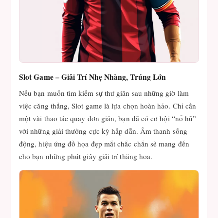
Slot Game – Giải Trí Nhẹ Nhàng, Trúng Lớn
Nếu bạn muốn tìm kiếm sự thư giãn sau những giờ làm
việc căng thẳng, Slot game là lựa chọn hoàn hảo. Chỉ cần
một vài thao tác quay đơn giản, bạn đã có cơ hội “nổ hũ”
với những giải thưởng cực kỳ hấp dẫn. Âm thanh sống
động, hiệu ứng đồ họa đẹp mắt chắc chắn sẽ mang đến
cho bạn những phút giây giải trí thăng hoa.