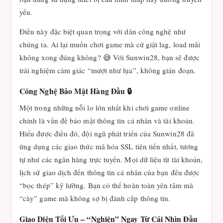
yếu.
Điều này đặc biệt quan trọng với dân công nghệ như
chúng ta. Ai lại muốn chơi game mà cứ giật lag, load mãi
không xong đúng không? 😅 Với Sunwin28, bạn sẽ được
trải nghiệm cảm giác “mượt như lụa”, không gián đoạn.
Công Nghệ Bảo Mật Hàng Đầu 🔒
Một trong những nỗi lo lớn nhất khi chơi game online
chính là vấn đề bảo mật thông tin cá nhân và tài khoản.
Hiểu được điều đó, đội ngũ phát triển của Sunwin28 đã
ứng dụng các giao thức mã hóa SSL tiên tiến nhất, tương
tự như các ngân hàng trực tuyến. Mọi dữ liệu từ tài khoản,
lịch sử giao dịch đến thông tin cá nhân của bạn đều được
“bọc thép” kỹ lưỡng. Bạn có thể hoàn toàn yên tâm mà
“cày” game mà không sợ bị đánh cắp thông tin.
Giao Diện Tối Ưu – “Nghiện” Ngay Từ Cái Nhìn Đầu