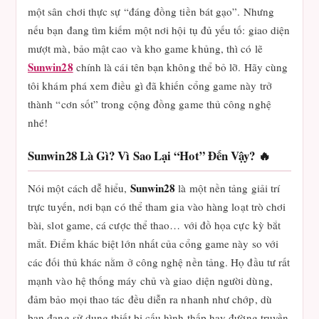
một sân chơi thực sự “đáng đồng tiền bát gạo”. Nhưng
nếu bạn đang tìm kiếm một nơi hội tụ đủ yếu tố: giao diện
mượt mà, bảo mật cao và kho game khủng, thì có lẽ
Sunwin28
chính là cái tên bạn không thể bỏ lỡ. Hãy cùng
tôi khám phá xem điều gì đã khiến cổng game này trở
thành “cơn sốt” trong cộng đồng game thủ công nghệ
nhé!
Sunwin28 Là Gì? Vì Sao Lại “Hot” Đến Vậy? 🔥
Sunwin28
Nói một cách dễ hiểu,
là một nền tảng giải trí
trực tuyến, nơi bạn có thể tham gia vào hàng loạt trò chơi
bài, slot game, cá cược thể thao… với đồ họa cực kỳ bắt
mắt. Điểm khác biệt lớn nhất của cổng game này so với
các đối thủ khác nằm ở công nghệ nền tảng. Họ đầu tư rất
mạnh vào hệ thống máy chủ và giao diện người dùng,
đảm bảo mọi thao tác đều diễn ra nhanh như chớp, dù
bạn đang sử dụng thiết bị cấu hình thấp hay đường truyền