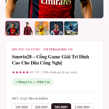
TIN TỨC CÁ CƯỢC · VIETPROAUDIO.VN
Sunwin28 – Cổng Game Giải Trí Đỉnh
Cao Cho Dân Công Nghệ
★★★★★
4.8 / 5.0 · 2,368+ đánh giá đã xác minh
Đang Live — Odds Cao
MỨC NẠP THAM KHẢO
100.000₫
200.000₫
500.000₫
1.000.000₫