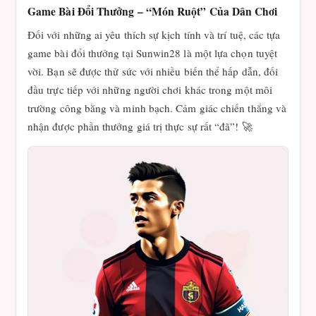
Game Bài Đổi Thưởng – “Món Ruột” Của Dân Chơi
Đối với những ai yêu thích sự kịch tính và trí tuệ, các tựa
game bài đổi thưởng tại Sunwin28 là một lựa chọn tuyệt
vời. Bạn sẽ được thử sức với nhiều biến thể hấp dẫn, đối
đầu trực tiếp với những người chơi khác trong một môi
trường công bằng và minh bạch. Cảm giác chiến thắng và
nhận được phần thưởng giá trị thực sự rất “đã”! 🚀