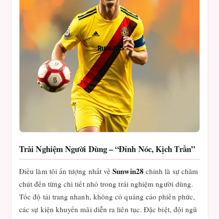
Trải Nghiệm Người Dùng – “Đỉnh Nóc, Kịch Trần”
Sunwin28
Điều làm tôi ấn tượng nhất về
chính là sự chăm
chút đến từng chi tiết nhỏ trong trải nghiệm người dùng.
Tốc độ tải trang nhanh, không có quảng cáo phiền phức,
các sự kiện khuyến mãi diễn ra liên tục. Đặc biệt, đội ngũ