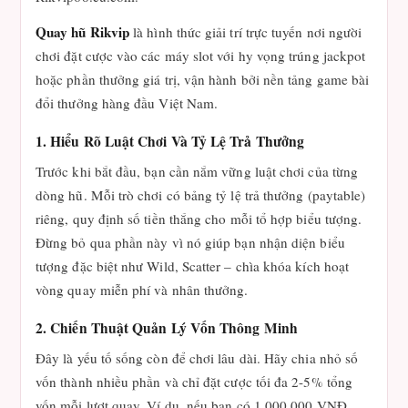
Quay hũ Rikvip
là hình thức giải trí trực tuyến nơi người
chơi đặt cược vào các máy slot với hy vọng trúng jackpot
hoặc phần thưởng giá trị, vận hành bởi nền tảng game bài
đổi thưởng hàng đầu Việt Nam.
1. Hiểu Rõ Luật Chơi Và Tỷ Lệ Trả Thưởng
Trước khi bắt đầu, bạn cần nắm vững luật chơi của từng
dòng hũ. Mỗi trò chơi có bảng tỷ lệ trả thưởng (paytable)
riêng, quy định số tiền thắng cho mỗi tổ hợp biểu tượng.
Đừng bỏ qua phần này vì nó giúp bạn nhận diện biểu
tượng đặc biệt như Wild, Scatter – chìa khóa kích hoạt
vòng quay miễn phí và nhân thưởng.
2. Chiến Thuật Quản Lý Vốn Thông Minh
Đây là yếu tố sống còn để chơi lâu dài. Hãy chia nhỏ số
vốn thành nhiều phần và chỉ đặt cược tối đa 2-5% tổng
vốn mỗi lượt quay. Ví dụ, nếu bạn có 1.000.000 VNĐ,