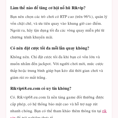
Làm thế nào để tăng cơ hội nổ hũ Rikvip?
Bạn nên chọn các trò chơi có RTP cao (trên 96%), quản lý
vốn chặt chẽ, và ưu tiên quay vào khung giờ cao điểm.
Ngoài ra, hãy tận dụng tối đa các vòng quay miễn phí từ
chương trình khuyến mãi.
Có nên đặt cược tối đa mỗi lần quay không?
Không nên. Chỉ đặt cược tối đa khi bạn có vốn lớn và
muốn nhắm đến jackpot. Với người chơi mới, mức cược
thấp hoặc trung bình giúp bạn kéo dài thời gian chơi và
giảm rủi ro mất trắng.
Rikvip68.eu.com có uy tín không?
Có. Rikvip68.eu.com là nền tảng game đổi thưởng được
cấp phép, có hệ thống bảo mật cao và hỗ trợ nạp rút
nhanh chóng. Bạn có thể tham khảo thêm thông tin tại
rik
vip
để trải nghiệm thực tế.