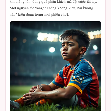
khi thắng lớn, đừng quá phấn khích mà đặt cược tất tay.
Một nguyên tắc vàng: "Thắng không kiêu, bại không
nản" luôn đúng trong mọi phiên chơi.