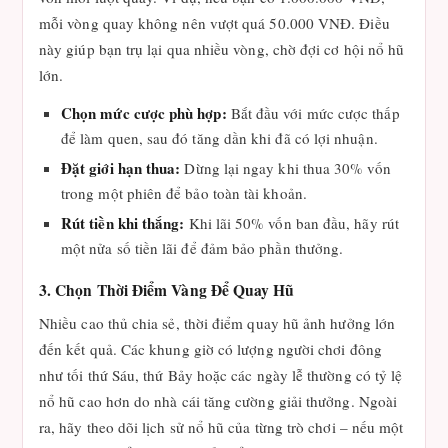
mỗi vòng quay không nên vượt quá 50.000 VNĐ. Điều
này giúp bạn trụ lại qua nhiều vòng, chờ đợi cơ hội nổ hũ
lớn.
Chọn mức cược phù hợp:
Bắt đầu với mức cược thấp
để làm quen, sau đó tăng dần khi đã có lợi nhuận.
Đặt giới hạn thua:
Dừng lại ngay khi thua 30% vốn
trong một phiên để bảo toàn tài khoản.
Rút tiền khi thắng:
Khi lãi 50% vốn ban đầu, hãy rút
một nửa số tiền lãi để đảm bảo phần thưởng.
3. Chọn Thời Điểm Vàng Để Quay Hũ
Nhiều cao thủ chia sẻ, thời điểm quay hũ ảnh hưởng lớn
đến kết quả. Các khung giờ có lượng người chơi đông
như tối thứ Sáu, thứ Bảy hoặc các ngày lễ thường có tỷ lệ
nổ hũ cao hơn do nhà cái tăng cường giải thưởng. Ngoài
ra, hãy theo dõi lịch sử nổ hũ của từng trò chơi – nếu một