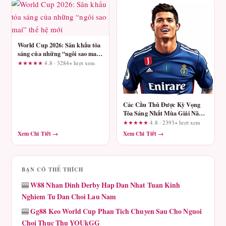
World Cup 2026: Sân khấu tỏa
sáng của những “ngôi sao mai”
thế hệ mới
★★★★★
4.8 · 3284+ lượt xem
Các Cầu Thủ Được Kỳ Vọng
Tỏa Sáng Nhất Mùa Giải Năm
Nay
★★★★★
4.8 · 2393+ lượt xem
Xem Chi Tiết →
Xem Chi Tiết →
BẠN CÓ THỂ THÍCH
W88 Nhan Dinh Derby Hap Dan Nhat Tuan Kinh
🎰
Nghiem Tu Dan Choi Lau Nam
Gg88 Keo World Cup Phan Tich Chuyen Sau Cho Nguoi
🎰
Choi Thuc Thu YOUkGG