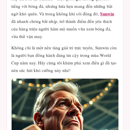
tiếng với bóng đá, nhưng hứa hẹn mang đến những bất
Sunwin
ngờ khó quên. Và trong không khí sôi động đó,
đã nhanh chóng bắt nhịp, trở thành điểm đến yêu thích
của hàng triệu người hâm mộ muốn vừa xem bóng đá,
vừa thử vận may.
Không chỉ là một nền tảng giải trí trực tuyến, Sunwin còn
là người bạn đồng hành đáng tin cậy trong mùa World
Cup năm nay. Hãy cùng tôi khám phá xem điều gì đã tạo
nên sức hút khó cưỡng này nhé!