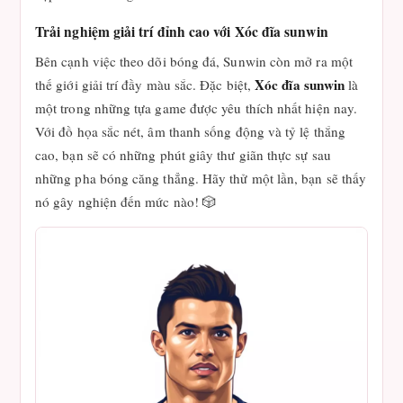
Trải nghiệm giải trí đỉnh cao với Xóc đĩa sunwin
Bên cạnh việc theo dõi bóng đá, Sunwin còn mở ra một
Xóc đĩa sunwin
thế giới giải trí đầy màu sắc. Đặc biệt,
là
một trong những tựa game được yêu thích nhất hiện nay.
Với đồ họa sắc nét, âm thanh sống động và tỷ lệ thắng
cao, bạn sẽ có những phút giây thư giãn thực sự sau
những pha bóng căng thẳng. Hãy thử một lần, bạn sẽ thấy
nó gây nghiện đến mức nào! 🎲