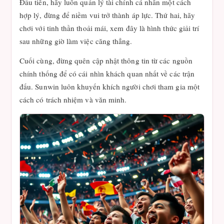
Đầu tiên, hãy luôn quản lý tài chính cá nhân một cách
hợp lý, đừng để niềm vui trở thành áp lực. Thứ hai, hãy
chơi với tinh thần thoải mái, xem đây là hình thức giải trí
sau những giờ làm việc căng thẳng.
Cuối cùng, đừng quên cập nhật thông tin từ các nguồn
chính thống để có cái nhìn khách quan nhất về các trận
đấu. Sunwin luôn khuyến khích người chơi tham gia một
cách có trách nhiệm và văn minh.