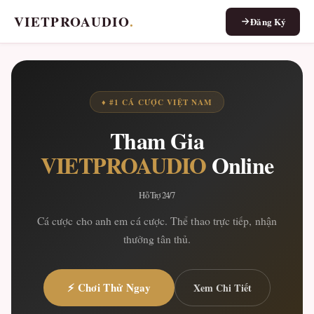
VIETPROAUDIO
.
Đăng Ký
♦ #1 CÁ CƯỢC VIỆT NAM
Tham Gia
VIETPROAUDIO
Online
Hỗ Trợ 24/7
Cá cược cho anh em cá cược. Thể thao trực tiếp, nhận
thưởng tân thủ.
⚡ Chơi Thử Ngay
Xem Chi Tiết