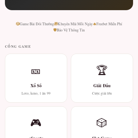
🎲
🎁
🔥
Game Bài Đổi Thưởng
Khuyến Mãi Mỗi Ngày
Freebet Miễn Phí
🛡
Bảo Vệ Thông Tin
CỔNG GAME
🎫
🏆
Xổ Số
Giải Đấu
Loto, keno, 1 ăn 99
Cược giải lớn
🎮
🎲