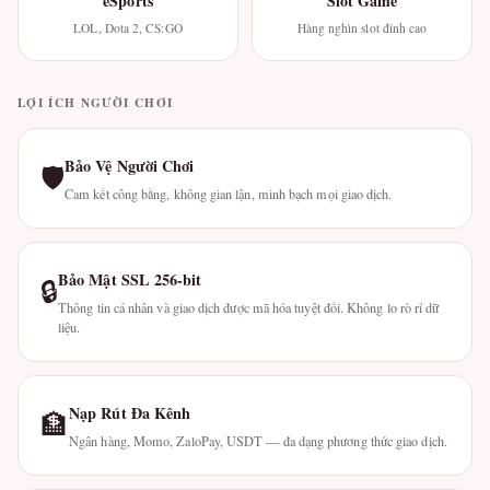
eSports
Slot Game
LOL, Dota 2, CS:GO
Hàng nghìn slot đỉnh cao
LỢI ÍCH NGƯỜI CHƠI
Bảo Vệ Người Chơi
🛡
Cam kết công bằng, không gian lận, minh bạch mọi giao dịch.
Bảo Mật SSL 256-bit
🔒
Thông tin cá nhân và giao dịch được mã hóa tuyệt đối. Không lo rò rỉ dữ
liệu.
Nạp Rút Đa Kênh
🏦
Ngân hàng, Momo, ZaloPay, USDT — đa dạng phương thức giao dịch.