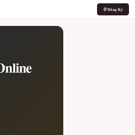
Đăng Ký
nline