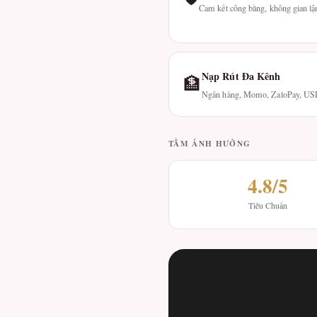
Cam kết công bằng, không gian lậ
Nạp Rút Đa Kênh
🏦
Ngân hàng, Momo, ZaloPay, USD
TẦM ẢNH HƯỞNG
4.8/5
Tiêu Chuẩn