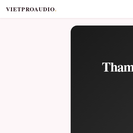
VIETPROAUDIO
.
Tham